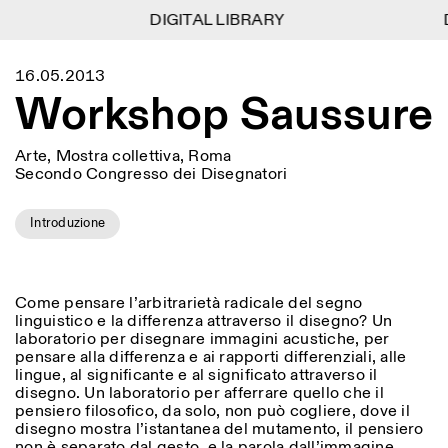
DIGITAL LIBRARY
DIGITAL LIBRARY
1
Menu
Close
16.05.2013
Information
Filtri
Close
Close
Workshop Saussure
Lingua
Area di appartenenza
EN
IT
DE
Reset
FR
ISTITUTO SVIZZERO
Villa Maraini
ROMA
Via Ludovisi 48
Arte
Residenze
Scienze
Arte, Mostra collettiva, Roma
00187 Roma
Calendario
Secondo Congresso dei Disegnatori
+39 06 420 421
Istituto Svizzero
roma@istitutosvizzero.it
Ricerca
Luogo
Reset
Residenze
Introduzione
Trasporto pubblico:
Archivio
Roma
Tutte
Milano
l’Istituto Svizzero si trova
Blog
vicino alla metro A fermata
Organizzazione
Barberini
Categoria
Reset
Biblioteca
Come pensare l’arbitrarietà radicale del segno
Jobs
ORARI PORTINERIA:
linguistico e la differenza attraverso il disegno? Un
Tutte le categorie
Altre Attività
09:00–13:30, 14:30–18:00
LUN-VEN
laboratorio per disegnare immagini acustiche, per
Antropologia
Archeologia
pensare alla differenza e ai rapporti differenziali, alle
NEWSLETTER
lingue, al significante e al significato attraverso il
Architettura
Arte
ORARI MOSTRE:
Atlas Studios
Registrati alla nostra newsletter per ricevere
disegno. Un laboratorio per afferrare quello che il
Mercoledì/Venerdì: 14:30-
informazioni sui nostri eventi
pensiero filosofico, da solo, non può cogliere, dove il
Astrofisica
Book launch
18:30
disegno mostra l’istantanea del mutamento, il pensiero
Giovedì: 14:30-20:00
Altre opzioni...
non è separato dal gesto, e la parola dall’immagine.