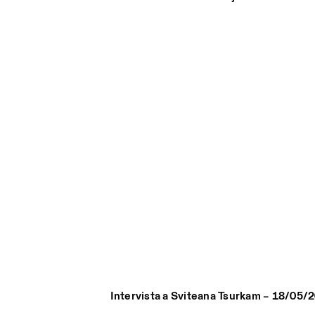
Intervista a Sviteana Tsurkam – 18/05/
Photo series documenting Swiss innovation in architecture