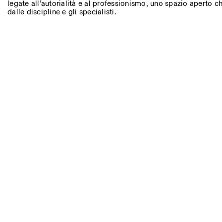
Altre Attività
legate all’autorialità e al professionismo, uno spazio aperto che
dalle discipline e gli specialisti.
NEWSLETTER
Registrati alla nostra newsletter per ricevere informazioni sui n
Facebook
Instagram
Linkedin
Vimeo