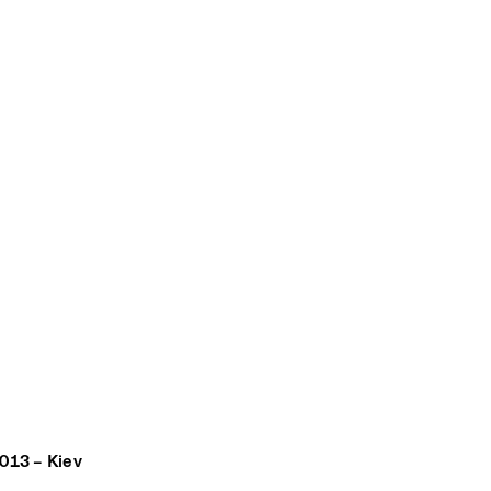
2013 – Kiev
, engineering, and materials