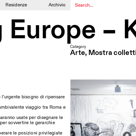
Residenze
Archivio
1
1
g Europe – 
Category
Arte, Mostra collett
o l’urgente bisogno di ripensare
 ambivalente viaggio tra Roma e
aranno usate per disegnare le
per sovvertire le gerarchie
rare le posizioni privilegiate