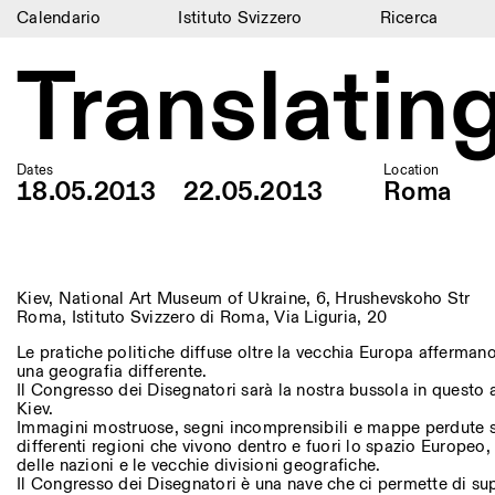
Calendario
Istituto Svizzero
Ricerca
Calendario
Translatin
Istituto Svizzero
Ricerca
Dates
Location
18.05.2013
22.05.2013
Roma
Residenze
Archivio
Blog
Kiev, National Art Museum of Ukraine, 6, Hrushevskoho Str
Roma, Istituto Svizzero di Roma, Via Liguria, 20
Organizzazione
Le pratiche politiche diffuse oltre la vecchia Europa afferman
una geografia differente.
Biblioteca
Il Congresso dei Disegnatori sarà la nostra bussola in questo
Kiev.
Immagini mostruose, segni incomprensibili e mappe perdute s
Jobs
differenti regioni che vivono dentro e fuori lo spazio Europeo, 
delle nazioni e le vecchie divisioni geografiche.
Il Congresso dei Disegnatori è una nave che ci permette di supe