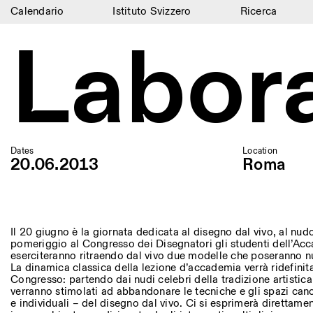
Calendario
Istituto Svizzero
Ricerca
Labora
Calendario
Istituto Svizzero
Ricerca
Residenze
Dates
Location
Archivio
20.06.2013
Roma
Blog
Organizzazione
Il 20 giugno è la giornata dedicata al disegno dal vivo, al nudo
Biblioteca
pomeriggio al Congresso dei Disegnatori gli studenti dell’Acc
eserciteranno ritraendo dal vivo due modelle che poseranno n
La dinamica classica della lezione d’accademia verrà ridefinita
Jobs
Congresso: partendo dai nudi celebri della tradizione artistica
verranno stimolati ad abbandonare le tecniche e gli spazi canoni
e individuali – del disegno dal vivo. Ci si esprimerà direttame