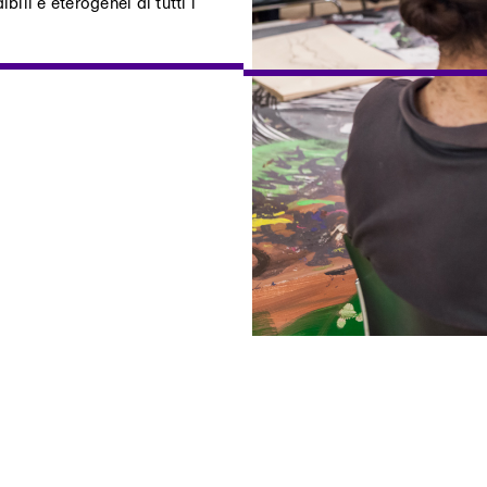
bili e eterogenei di tutti i
ostri eventi
Privacy Policy