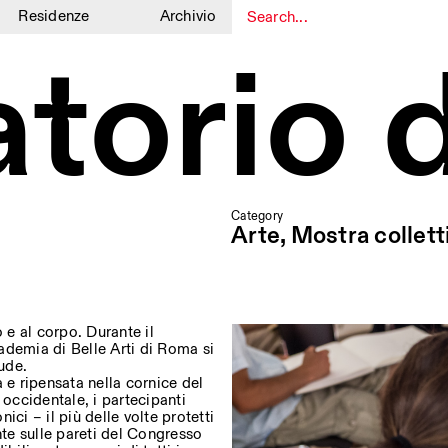
Residenze
Archivio
torio 
1
1
Category
Arte, Mostra collett
 e al corpo. Durante il
ademia di Belle Arti di Roma si
ude.
 e ripensata nella cornice del
 occidentale, i partecipanti
ci – il più delle volte protetti
nte sulle pareti del Congresso