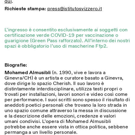
qui
.
Richieste stampa:
press@istitutosvizzero.it
L’ingresso è consentito esclusivamente ai soggetti con
certificazione verde COVID-19 per vaccinazione o
guarigione (Green Pass rafforzato). All’interno dei nostri
spazi è obbligatorio l’uso di mascherine Ffp2.
Designed by Dallas
Biografie:
Mohamed Almusibli
(n. 1990, vive e lavora a
Ginevra/CH) è un artista e curatore basato a Ginevra,
dove dirige lo spazio Cherish. Il suo lavoro è
distintamente interdisciplinare, utilizza testi propri o
trovati per installazioni, lavori sonori e video così come
per performance. I suoi scritti sono spesso il risultato di
aneddoti poetici personali che trovano la loro strada in
uno spazio comune attraverso la messa in discussione
e la descrizione delle emozioni, credenze e valori
umani condivisi. L’opera di Mohamed Almusibli
potrebbe anche essere vista in ottica politica, sebbene
permanga a un livello personale.