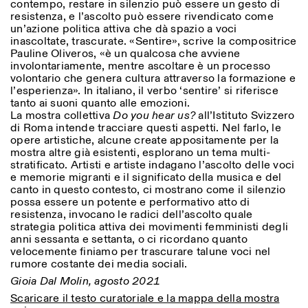
contempo, restare in silenzio può essere un gesto di
resistenza, e l’ascolto può essere rivendicato come
un’azione politica attiva che dà spazio a voci
inascoltate, trascurate. «Sentire», scrive la compositrice
ISTITUTO SVIZZERO
Sede di Milano
Pauline Oliveros, «è un qualcosa che avviene
MILANO
Via Vecchio Politecnico 3
involontariamente, mentre ascoltare è un processo
20121 Milano
volontario che genera cultura attraverso la formazione e
+39 02 76 01 61 18
l’esperienza». In italiano, il verbo ‘sentire’ si riferisce
milano@istitutosvizzero.it
tanto ai suoni quanto alle emozioni.
La mostra collettiva
Do you hear us?
all’Istituto Svizzero
ORARI MOSTRE:
I’ll miss you when I scroll
di Roma intende tracciare questi aspetti. Nel farlo, le
away:
opere artistiche, alcune create appositamente per la
Lunedì/Venerdì: 11:00-
mostra altre già esistenti, esplorano un tema multi-
17:00
stratificato. Artisti e artiste indagano l’ascolto delle voci
Giovedì: 11:00-20:00
e memorie migranti e il significato della musica e del
Sabato: 14:00-18:00
canto in questo contesto, ci mostrano come il silenzio
Domenica chiuso
possa essere un potente e performativo atto di
resistenza, invocano le radici dell’ascolto quale
strategia politica attiva dei movimenti femministi degli
anni sessanta e settanta, o ci ricordano quanto
velocemente finiamo per trascurare talune voci nel
rumore costante dei media sociali.
Gioia Dal Molin, agosto 2021
Scaricare il testo curatoriale e la mappa della mostra