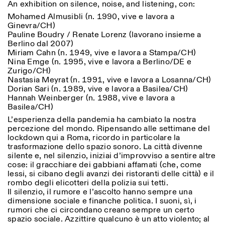
An exhibition on silence, noise, and listening, con:
Sabato/Domenica: 11:00-
18:30
Mohamed Almusibli (n. 1990, vive e lavora a
Facebook
Instagram
Linkedin
Vimeo
Ginevra/CH)
Durata (giorni)
VISITE GUIDATE:
Solo su prenotazione
Pauline Boudry / Renate Lorenz (lavorano insieme a
Privacy Policy
(italiano, inglese)
1
365
Berlino dal 2007)
Tariffa: 10€ per persona
Miriam Cahn (n. 1949, vive e lavora a Stampa/CH)
Per prenotazioni:
> 1
Nina Emge (n. 1995, vive e lavora a Berlino/DE e
visite@istitutosvizzero.it
Zurigo/CH)
Nastasia Meyrat (n. 1991, vive e lavora a Losanna/CH)
Ingresso non consentito
Dorian Sari (n. 1989, vive e lavora a Basilea/CH)
agli animali
Hannah Weinberger (n. 1988, vive e lavora a
Basilea/CH)
L’esperienza della pandemia ha cambiato la nostra
percezione del mondo. Ripensando alle settimane del
lockdown qui a Roma, ricordo in particolare la
trasformazione dello spazio sonoro. La città divenne
silente e, nel silenzio, iniziai d’improvviso a sentire altre
cose: il gracchiare dei gabbiani affamati (che, come
lessi, si cibano degli avanzi dei ristoranti delle città) e il
rombo degli elicotteri della polizia sui tetti.
Il silenzio, il rumore e l’ascolto hanno sempre una
dimensione sociale e finanche politica. I suoni, sì, i
rumori che ci circondano creano sempre un certo
spazio sociale. Azzittire qualcuno è un atto violento; al