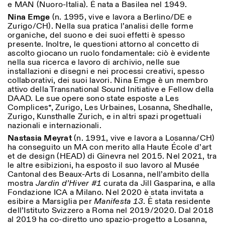
e MAN (Nuoro-Italia). È nata a Basilea nel 1949.
Nina Emge
(n. 1995, vive e lavora a Berlino/DE e
Zurigo/CH). Nella sua pratica l’analisi delle forme
organiche, del suono e dei suoi effetti è spesso
presente. Inoltre, le questioni attorno al concetto di
ascolto giocano un ruolo fondamentale: ciò è evidente
nella sua ricerca e lavoro di archivio, nelle sue
installazioni e disegni e nei processi creativi, spesso
collaborativi, dei suoi lavori. Nina Emge è un membro
attivo della Transnational Sound Initiative e Fellow della
DAAD. Le sue opere sono state esposte a Les
Complices*, Zurigo, Les Urbaines, Losanna, Shedhalle,
Zurigo, Kunsthalle Zurich, e in altri spazi progettuali
nazionali e internazionali.
Nastasia Meyrat
(n. 1991, vive e lavora a Losanna/CH)
ha conseguito un MA con merito alla Haute École d’art
et de design (HEAD) di Ginevra nel 2015. Nel 2021, tra
le altre esibizioni, ha esposto il suo lavoro al Musée
Cantonal des Beaux-Arts di Losanna, nell’ambito della
mostra
Jardin d’Hiver #1
curata da Jill Gasparina, e alla
Fondazione ICA a Milano. Nel 2020 è stata invitata a
esibire a Marsiglia per
Manifesta 13
. È stata residente
dell’Istituto Svizzero a Roma nel 2019/2020. Dal 2018
al 2019 ha co-diretto uno spazio-progetto a Losanna,