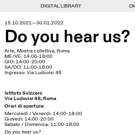
DIGITAL LIBRARY
DIGITAL LIBRARY
DIG
DIG
1
Menu
Close
15.10.2021—30.01.2022
Information
Filtri
Close
Close
Do you hear us?
Lingua
Area di appartenenza
EN
IT
DE
Reset
FR
ISTITUTO SVIZZERO
Villa Maraini
ROMA
Via Ludovisi 48
Arte
Residenze
Scienze
00187 Roma
Calendario
Arte, Mostra collettiva, Roma
+39 06 420 421
Istituto Svizzero
ME/VE: 14:00-18:00
roma@istitutosvizzero.it
Ricerca
Luogo
Reset
GIO: 14:00-20:00
Residenze
SA/DO: 11:00-18:00
Trasporto pubblico:
Archivio
Roma
Tutte
Milano
Ingresso: Via Ludovisi 48
l’Istituto Svizzero si trova
Blog
vicino alla metro A fermata
Organizzazione
Barberini
Categoria
Reset
Biblioteca
Istituto Svizzero
Jobs
ORARI PORTINERIA:
Tutte le categorie
Via Ludovisi 48, Roma
Altre Attività
09:00–13:30, 14:30–18:00
LUN-VEN
Orari di apertura:
Antropologia
Archeologia
NEWSLETTER
Mercoledì / Venerdì: 14:00-18:00
Architettura
Arte
ORARI MOSTRE:
Atlas Studios
Registrati alla nostra newsletter per ricevere
Giovedì: 14:00-20:00
Mercoledì/Venerdì: 14:30-
informazioni sui nostri eventi
Sabato / Domenica: 11:00-18:00
Astrofisica
Book launch
18:30
Do you hear us?
Giovedì: 14:30-20:00
Altre opzioni...