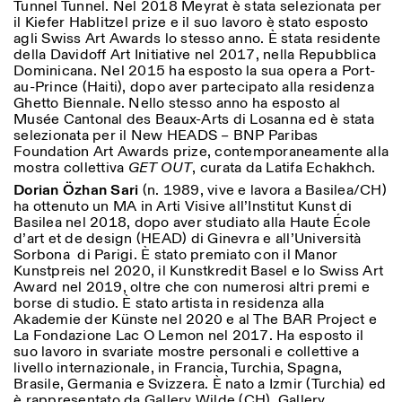
Tunnel Tunnel. Nel 2018 Meyrat è stata selezionata per
il Kiefer Hablitzel prize e il suo lavoro è stato esposto
agli Swiss Art Awards lo stesso anno. È stata residente
della Davidoff Art Initiative nel 2017, nella Repubblica
Dominicana. Nel 2015 ha esposto la sua opera a Port-
au-Prince (Haiti), dopo aver partecipato alla residenza
Ghetto Biennale. Nello stesso anno ha esposto al
Musée Cantonal des Beaux-Arts di Losanna ed è stata
selezionata per il New HEADS – BNP Paribas
Foundation Art Awards prize, contemporaneamente alla
mostra collettiva
GET OUT
, curata da Latifa Echakhch.
Dorian Özhan Sari
(n. 1989, vive e lavora a Basilea/CH)
ha ottenuto un MA in Arti Visive all’Institut Kunst di
Basilea nel 2018, dopo aver studiato alla Haute École
d’art et de design (HEAD) di Ginevra e all’Università
Sorbona di Parigi. È stato premiato con il Manor
Kunstpreis nel 2020, il Kunstkredit Basel e lo Swiss Art
Award nel 2019, oltre che con numerosi altri premi e
borse di studio. È stato artista in residenza alla
Akademie der Künste nel 2020 e al The BAR Project e
La Fondazione Lac O Lemon nel 2017. Ha esposto il
suo lavoro in svariate mostre personali e collettive a
livello internazionale, in Francia, Turchia, Spagna,
Brasile, Germania e Svizzera. È nato a Izmir (Turchia) ed
è rappresentato da Gallery Wilde (CH), Gallery