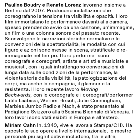
Pauline Boudry e Renate Lorenz
lavorano insieme a
Berlino dal 2007. Producono installazioni che
coreografano la tensione tra visibilità e opacità. I loro
film immortalano le performance davanti alla camera,
spesso prendendo avvio da una canzone, un’immagine,
un film o una colonna sonora del passato recente.
Sconvolgono le narrazioni storiche normative e le
convenzioni della spettatorialità, le modalità con cui
figure e azioni sono messe in scena, stratificate e re-
immaginate nel tempo. I loro performer sono
coreografe e coreografi, artiste e artisti e musiciste e
musicisti, con i quali intrattengono conversazioni di
lunga data sulle condizioni della performance, la
violenta storia della visibilità, la patologizzazione dei
corpi, ma anche la compagnia, il glamour e la
resistenza. Il loro recente lavoro
Moving
Backwards,
con le coreografe e i coreografi/performer
Latifa Laâbissi, Werner Hirsch, Julie Cunningham,
Marbles Jumbo Radio e Nach, è stato presentato al
Padiglione Svizzero alla 58esima Biennale di Venezia. I
loro lavori sono stati esibiti in Europa e all’estero.
Miriam Cahn
(n. 1949, vive e lavora a Stampa/CH). Ha
esposto le sue opere a livello internazionale, le mostre
personali più significative includono, tra le altre,