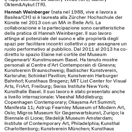
Öktem&Aykut (TR).
Hannah Weinberger
(nata nel 1988, vive e lavora a
Basilea/CH) si è laureata alla Zürcher Hochschule der
Künste nel 2013 con un MA in Belle Arti. La
collaborazione e la partecipazione sono caratteristiche
della pratica di Hannah Weinberger. Il suo lavoro
attinge al potenziale del suono e alle proprietà degli
spazi per facilitare incontri collettivi o per assegnare un
ruolo performativo al pubblico. Dal 2011 al 2013 ha co-
diretto lo spazio Elaine nel cortile del Museum
Gegenwart/ Kunstmuseum Basel. Ha tenuto mostre
personali al Centre d’Art Contemporain di Ginevra;
Kunstverein Braunschweig; Badischer Kunstverein,
Karlsruhe; Schinkel Pavillon; Kunstverein Harburger
Bahnhof; Kunsthaus Bregenz; MIT List Center for Visual
Arts, FriArt, Freiburg; Swiss Institute New York;
Kunsthalle Basel. Il suo lavoro è stato presentato anche
a livello internazionale: Vleeshal Middleburg;
Copenhagen Contemporary; Okayama Art Summit;
Manifesta 11; Astrup Fearnley Museum of Modern Art,
Oslo; Migros Museum für Gegenwartskunst, Zurigo; la
Biennale di Lione; Stedelijk Museum Amsterdam;
Institute of Contemporary Art, Philadelphia; Kunsthal
Charlottenborg; Kunstverein München; Kunsthaus