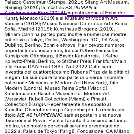
Palazzo Castelmur (Stampa, 2021); Sifang Art Museum,
Nanjing (2020); la mostra
I AS HUMAN
al
Kunstmuseum Bern (2019) esposta anche al Haus der
Kunst, Monaco (2019) e al Museum of Modern Art,
Varsavia (2019); Museo Nacional Centro de Arte Reina
Sofía, Madrid (2019); Kunsthaus Bregenz (2019).
Miriam Cahn ha partecipato inoltre a numerose mostre
collettive a Tokyo, Dallas, Washington D.C., Tel Aviv,
Dublino, Berlino, Bonn e altrove. Ha ricevuto numerosi
importanti riconoscimenti, tra cui l’Oberrheinischer
Kunstpreis Offenburg, il Basler Kunstpreis, il Käthe-
Kollwitz-Preis, Berlino, lo Ströher Preis Frankfurt/Main
e la Borsa DAAD nel 1985. Nel 2022 Cahn sarà
investita del quattordicesimo Rubens Prize dalla città di
Siegen. Le sue opere fanno parte di diverse rinomate
collezioni: Museum of Modern Art (New York), Tate
Modern (Londra), Museo Reina Sofia (Madrid),
Kunstmuseum Basel e Museum for Modern Art
(Varsavia), Rubell Collection (Miami) e Pinault
Collection (Parigi). Recentemente ha esposto al
Kunsthal Charlottenborg a Copenhagen. La mostra dal
titolo
ME AS HAPPENING
sarà esposta in una nuova
iterazione al Power Plant a Toronto il prossimo autunno.
Inoltre, sue mostre personali saranno presentate nel
2022 a: Palais de Tokyo (Parigi); Fondazione ICA Milano