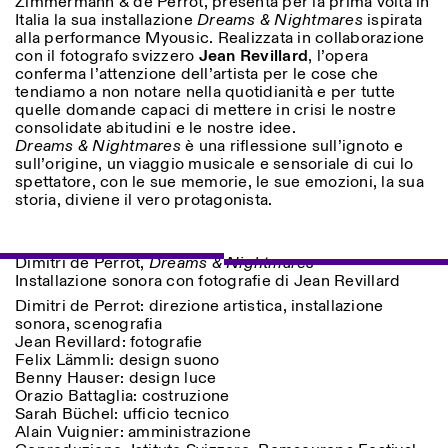
Zimmermann & de Perrot, presenta per la prima volta in
Sabato/Domenica: 11:00-
Italia la sua installazione
Dreams & Nightmares
ispirata
18:30
alla performance Myousic. Realizzata in collaborazione
Facebook
Instagram
Linkedin
Vimeo
Durata (giorni)
con il fotografo svizzero
Jean Revillard
, l’opera
VISITE GUIDATE:
Solo su prenotazione
conferma l’attenzione dell’artista per le cose che
Privacy Policy
(italiano, inglese)
1
365
tendiamo a non notare nella quotidianità e per tutte
Tariffa: 10€ per persona
quelle domande capaci di mettere in crisi le nostre
Per prenotazioni:
> 1
consolidate abitudini e le nostre idee.
visite@istitutosvizzero.it
Dreams & Nightmares
è una riflessione sull’ignoto e
sull’origine, un viaggio musicale e sensoriale di cui lo
Ingresso non consentito
spettatore, con le sue memorie, le sue emozioni, la sua
agli animali
storia, diviene il vero protagonista.
Dimitri de Perrot,
Dreams & Nightmares
Installazione sonora con fotografie di Jean Revillard
Dimitri de Perrot: direzione artistica, installazione
sonora, scenografia
Jean Revillard: fotografie
Felix Lämmli: design suono
Benny Hauser: design luce
Orazio Battaglia: costruzione
Sarah Büchel: ufficio tecnico
Alain Vuignier: amministrazione