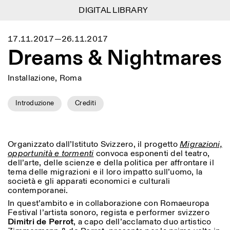
DIGITAL LIBRARY
DIGITAL LIBRARY
1
Menu
Close
17.11.2017—26.11.2017
Information
Filtri
Close
Close
Dreams & Nightmares
Lingua
Area di appartenenza
EN
IT
DE
Reset
FR
ISTITUTO SVIZZERO
Villa Maraini
ROMA
Via Ludovisi 48
Arte
Residenze
Scienze
Installazione, Roma
00187 Roma
Calendario
+39 06 420 421
Istituto Svizzero
roma@istitutosvizzero.it
Ricerca
Introduzione
Crediti
Luogo
Reset
Residenze
Trasporto pubblico:
Archivio
Roma
Tutte
Milano
l’Istituto Svizzero si trova
Blog
vicino alla metro A fermata
Organizzazione
Organizzato dall’Istituto Svizzero, il progetto
Migrazioni,
Barberini
Categoria
Reset
Biblioteca
opportunità e tormenti
convoca esponenti del teatro,
Jobs
dell’arte, delle scienze e della politica per affrontare il
ORARI PORTINERIA:
Tutte le categorie
Altre Attività
tema delle migrazioni e il loro impatto sull’uomo, la
09:00–13:30, 14:30–18:00
LUN-VEN
società e gli apparati economici e culturali
Antropologia
Archeologia
contemporanei.
NEWSLETTER
Architettura
Arte
ORARI MOSTRE:
Atlas Studios
Registrati alla nostra newsletter per ricevere
In quest’ambito e in collaborazione con Romaeuropa
Mercoledì/Venerdì: 14:30-
informazioni sui nostri eventi
Festival l’artista sonoro, regista e performer svizzero
Astrofisica
Book launch
18:30
Dimitri de Perrot
, a capo dell’acclamato duo artistico
Giovedì: 14:30-20:00
Altre opzioni...