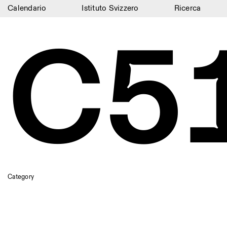
Calendario
Istituto Svizzero
Ricerca
C5
Calendario
Istituto Svizzero
Ricerca
Residenze
Archivio
Blog
Organizzazione
Biblioteca
Category
Jobs