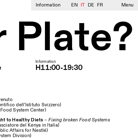
Information
EN
IT
DE
FR
Menu
 Plate?
Information
e
H11:00-19:30
venuto
tifico dell’Istituto Svizzero)
 Food System Center)
ht to Healthy Diets
–
Fixing broken Food Systems
ciatore del Kenya in Italia)
lic Affairs for Nestlé)
stem Division)