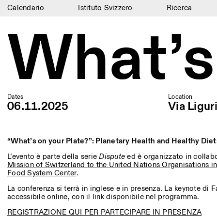
Calendario
Istituto Svizzero
Ricerca
What’s
Calendario
Istituto Svizzero
Ricerca
Residenze
Dates
Location
06.11.2025
Via Ligur
Archivio
Blog
“What’s on your Plate?”:
Planetary Health and Healthy Diet
Organizzazione
L’evento è parte della serie
Dispute
ed è organizzato in colla
Mission of Switzerland to the United Nations Organisations 
Biblioteca
Food System Center
.
Jobs
La conferenza si terrà in inglese e in presenza. La keynote di 
accessibile online, con il link disponibile nel programma.
REGISTRAZIONE QUI PER PARTECIPARE IN PRESENZA