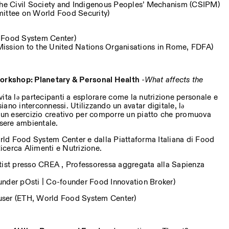
 the Civil Society and Indigenous Peoples’ Mechanism (CSIPM)
mittee on World Food Security)
 Food System Center)
ission to the United Nations Organisations in Rome, FDFA)
orkshop:
Planetary & Personal Health
-What affects the
ita lə partecipanti a esplorare come la nutrizione personale e
siano interconnessi. Utilizzando un avatar digitale, lə
n un esercizio creativo per comporre un piatto che promuova
ssere ambientale.
ld Food System Center e dalla Piattaforma Italiana di Food
cerca Alimenti e Nutrizione.
tist presso CREA , Professoressa aggregata alla Sapienza
under pOsti | Co-founder Food Innovation Broker)
user (ETH, World Food System Center)