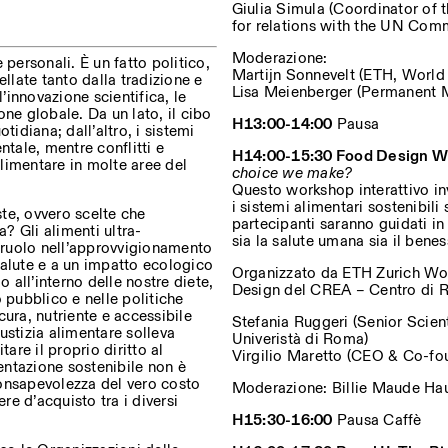
Giulia Simula (Coordinator of
for relations with the UN Com
Moderazione:
ersonali. È un fatto politico,
Martijn Sonnevelt (ETH, World
ostri eventi
late tanto dalla tradizione e
Lisa Meienberger (Permanent M
’innovazione scientifica, le
ne globale. Da un lato, il cibo
H13:00-14:00
Pausa
otidiana; dall’altro, i sistemi
ntale, mentre conflitti e
H14:00-15:30
Food Design W
Privacy Policy
limentare in molte aree del
choice we make?
Questo workshop interattivo inv
i sistemi alimentari sostenibili 
ste, ovvero scelte che
partecipanti saranno guidati i
a? Gli alimenti ultra-
sia la salute umana sia il bene
o ruolo nell’approvvigionamento
salute e a un impatto ecologico
Organizzato da ETH Zurich Wor
all’interno delle nostre diete,
Design del CREA – Centro di Ri
 pubblico e nelle politiche
ura, nutriente e accessibile
Stefania Ruggeri (Senior Scien
ustizia alimentare solleva
Univeristà di Roma)
are il proprio diritto al
Virgilio Maretto (CEO & Co-fo
entazione sostenibile non è
nsapevolezza del vero costo
Moderazione: Billie Maude Ha
e d’acquisto tra i diversi
H15:30-16:00
Pausa Caffè