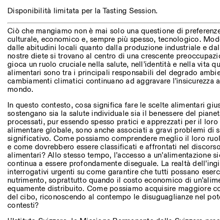
Altre Attività
Disponibilità limitata per la Tasting Session.
NEWSLETTER
Ciò che mangiamo non è mai solo una questione di preferenze p
Registrati alla nostra newsletter per ricevere informazioni sui n
culturale, economico e, sempre più spesso, tecnologico. Model
dalle abitudini locali quanto dalla produzione industriale e dall
nostre diete si trovano al centro di una crescente preoccupazio
gioca un ruolo cruciale nella salute, nell’identità e nella vita qu
alimentari sono tra i principali responsabili del degrado ambie
Facebook
Instagram
Linkedin
Vimeo
cambiamenti climatici continuano ad aggravare l’insicurezza a
mondo.
In questo contesto, cosa significa fare le scelte alimentari giu
sostengano sia la salute individuale sia il benessere del pianet
processati, pur essendo spesso pratici e apprezzati per il lor
alimentare globale, sono anche associati a gravi problemi di 
significativo. Come possiamo comprendere meglio il loro ruolo 
e come dovrebbero essere classificati e affrontati nel discorso
alimentari? Allo stesso tempo, l’accesso a un’alimentazione sic
continua a essere profondamente diseguale. La realtà dell’ingi
interrogativi urgenti su come garantire che tutti possano esercit
nutrimento, soprattutto quando il costo economico di un’alim
equamente distribuito. Come possiamo acquisire maggiore co
del cibo, riconoscendo al contempo le disuguaglianze nel poter
contesti?