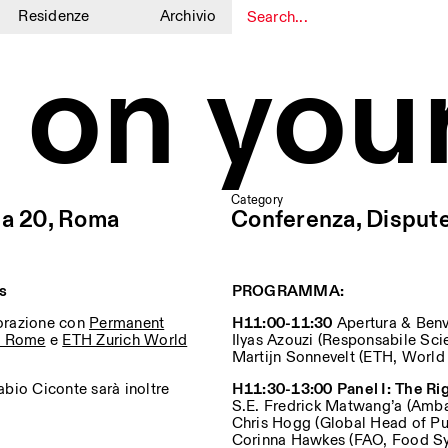
Residenze
Archivio
 on your
1
1
Category
ia 20, Roma
Conferenza, Disput
s
PROGRAMMA:
borazione con
Permanent
H11:00-11:30
Apertura & Ben
in Rome
e
ETH Zurich World
Ilyas Azouzi (Responsabile Scien
Martijn Sonnevelt (ETH, World
Fabio Ciconte sarà inoltre
H11:30-13:00
Panel I:
The Rig
S.E. Fredrick Matwang’a (Ambas
Chris Hogg (Global Head of Pub
Corinna Hawkes (FAO, Food Sy