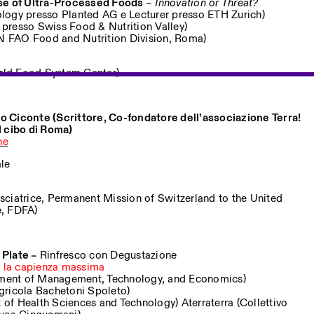
ise of Ultra-Processed Foods
–
Innovation or Threat?
logy presso Planted AG e Lecturer presso ETH Zurich)
presso Swiss Food & Nutrition Valley)
UN FAO Food and Nutrition Division, Roma)
ld Food System Center)
o Ciconte (Scrittore, Co-fondatore dell’associazione Terra!
l cibo di Roma)
ne
ale
ciatrice, Permanent Mission of Switzerland to the United
e, FDFA)
 Plate –
Rinfresco con Degustazione
o la capienza massima
ment of Management, Technology, and Economics)
gricola Bachetoni Spoleto)
f Health Sciences and Technology) Aterraterra (Collettivo