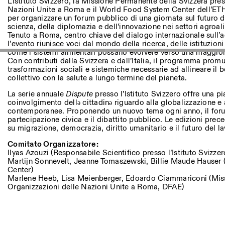
L’Istituto Svizzero, la Missione Permanente della Svizzera pre
Nazioni Unite a Roma e il World Food System Center dell’ETH 
per organizzare un forum pubblico di una giornata sul futuro del
scienza, della diplomazia e dell’innovazione nei settori agroa
Tenuto a Roma, centro chiave del dialogo internazionale sull’ag
l’evento riunisce voci dal mondo della ricerca, delle istituzioni
come i sistemi alimentari possano evolvere verso una maggiore 
Con contributi dalla Svizzera e dall’Italia, il programma pro
trasformazioni sociali e sistemiche necessarie ad allineare il 
collettivo con la salute a lungo termine del pianeta.
La serie annuale
Dispute
presso l’Istituto Svizzero offre una pi
coinvolgimento dellə cittadinə riguardo alla globalizzazione e 
contemporanee. Proponendo un nuovo tema ogni anno, il forum
partecipazione civica e il dibattito pubblico. Le edizioni prece
su migrazione, democrazia, diritto umanitario e il futuro del la
Comitato Organizzatore:
Ilyas Azouzi (Responsabile Scientifico presso l’Istituto Svizzer
Martijn Sonnevelt, Jeanne Tomaszewski, Billie Maude Hause
Center)
Marlene Heeb, Lisa Meienberger, Edoardo Ciammariconi (Mis
Organizzazioni delle Nazioni Unite a Roma, DFAE)