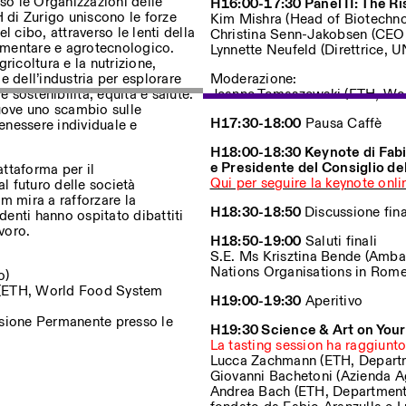
sso le Organizzazioni delle
H16:00-17:30 Panel II: The R
di Zurigo uniscono le forze
Kim Mishra (Head of Biotechno
 cibo, attraverso le lenti della
Christina Senn-Jakobsen (CEO 
limentare e agrotecnologico.
Lynnette Neufeld (Direttrice, 
ricoltura e la nutrizione,
 e dell’industria per esplorare
Moderazione:
sostenibilità, equità e salute.
Jeanne Tomaszewski (ETH, Wor
muove uno scambio sulle
H17:30-18:00
Pausa Caffè
benessere individuale e
H18:00-18:30
Keynote di Fabi
e Presidente del Consiglio de
attaforma per il
Qui per seguire la keynote onli
al futuro delle società
 mira a rafforzare la
H18:30-18:50
Discussione fin
denti hanno ospitato dibattiti
voro.
H18:50-19:00
Saluti finali
S.E. Ms Krisztina Bende (Ambas
Nations Organisations in Rom
o)
r (ETH, World Food System
H19:00-19:30
Aperitivo
sione Permanente presso le
H19:30 Science & Art on Your
La tasting session ha raggiunt
Lucca Zachmann (ETH, Depart
Giovanni Bachetoni (Azienda A
Andrea Bach (ETH, Department o