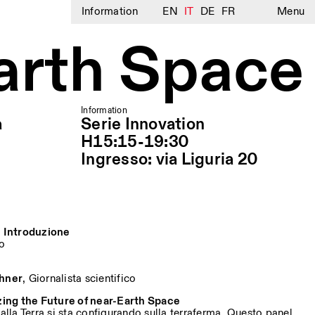
Information
EN
IT
DE
FR
Menu
arth Space
Information
a
Serie Innovation
H15:15-19:30
Ingresso: via Liguria 20
 Introduzione
ro
hner
, Giornalista scientifico
ing the Future of near-Earth Space
 alla Terra si sta configurando sulla terraferma. Questo panel