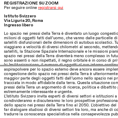
Altre Attività
REGISTRAZIONE SU ZOOM
Per seguire online
registrarsi qui
NEWSLETTER
Istituto Svizzero
Registrati alla nostra newsletter per ricevere informazioni sui n
Via Liguria 20, Roma
Ingresso libero
Lo spazio nei pressi della Terra è diventato un luogo congesti
milioni di oggetti fatti dall’uomo, che vanno dalle particelle d
satelliti disfunzionali delle dimensioni di autobus scolastici. T
Facebook
Instagram
Linkedin
Vimeo
viaggiano a velocità di diversi chilometri al secondo, mettendo 
satelliti, la Stazione Spaziale Internazionale e le missioni pia
spazio nei pressi della Terra diventerà meno complesso in futur
sono assenti o non rispettati, il regno orbitale è in corso di pr
(ri-)militarizzazione, il numero di oggetti al suo interno conti
aspirapolvere per lo spazio esterno deve ancora essere implem
congestione dello spazio nei pressi della Terra è ulteriormente
maggior parte degli oggetti fatti dall’uomo nello spazio nei pr
tracciata in modo affidabile dalla terra. Questa situazione co
pressi della Terra un argomento di ricerca, politica e dibattito
estremamente interessante e urgente.
L’Istituto Svizzero invita esperti di diversi settori e istituzioni
condivideranno e discuteranno le loro prospettive professional
dello spazio nei pressi della Terra fino al 2050. L’obiettivo de
far dialogare studiosi di diversi settori tra loro, ma anche di c
tradurre la conoscenza specialistica nella consapevolezza pub