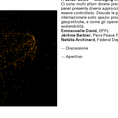
Ci sono molti attori diversi pr
panel presenta diversi approcc
essere controllato. Discute le p
internazionale sullo spazio pro
geopolitiche, e come gli operat
sostenibilità.
Emmanuelle David
, EPFL
Jérôme Barbier
, Paris Peace 
Natália Archinard
, Federal De
― Discussione
― Aperitivo
, engineering, and materials
n of Tor Alva, 3D-Concrete
s objects are not to scale ©ESA