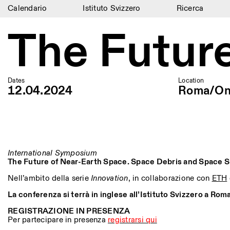
Calendario
Istituto Svizzero
Ricerca
Calendario
The Futur
Istituto Svizzero
Ricerca
Dates
Location
12.04.2024
Roma/On
Residenze
Archivio
Blog
International Symposium
Organizzazione
The Future of Near-Earth Space. Space Debris and Space Su
Biblioteca
Nell’ambito della serie
Innovation
, in collaborazione con
ETH
La conferenza si terrà in inglese all’Istituto Svizzero a Rom
Jobs
REGISTRAZIONE IN PRESENZA
Per partecipare in presenza
registrarsi qui