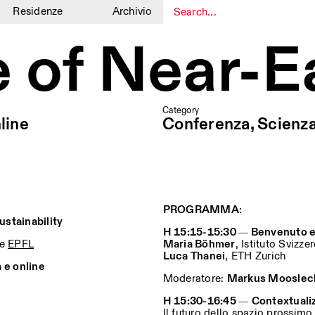
Residenze
Archivio
1
1
e of Near-E
Category
line
Conferenza, Scienz
PROGRAMMA
:
stainability
H 15:15-15:30 ― Benvenuto e
e
EPFL
Maria Böhmer
, Istituto Svizze
Luca Thanei
, ETH Zurich
a e online
Moderatore:
Markus Mooslec
H 15:30-16:45 ―
Contextualiz
Il futuro dello spazio prossimo