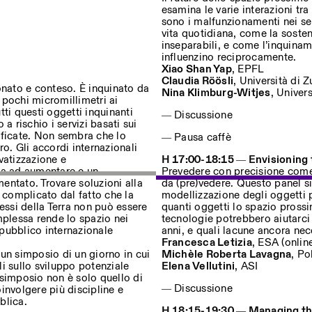
esamina le varie interazioni tra
sono i malfunzionamenti nei serv
vita quotidiana, come la sosten
inseparabili, e come l’inquiname
ostri eventi
influenzino reciprocamente.
Xiao Shan Yap
, EPFL
Claudia Röösli
, Università di Z
onato e conteso. È inquinato da
Nina Klimburg-Witjes
, Univer
i pochi micromillimetri ai
utti questi oggetti inquinanti
Privacy Policy
― Discussione
a rischio i servizi basati sui
nificate. Non sembra che lo
― Pausa caffè
o. Gli accordi internazionali
ivatizzazione e
H 17:00-18:15 ― Envisioning 
nua ad aumentare e un
Prevedere con precisione come a
entato. Trovare soluzioni alla
da (pre)vedere. Questo panel si
 complicato dal fatto che la
modellizzazione degli oggetti p
essi della Terra non può essere
quanti oggetti lo spazio prossi
mplessa rende lo spazio nei
tecnologie potrebbero aiutarci
 pubblico internazionale
anni, e quali lacune ancora nec
Francesca Letizia
, ESA (onlin
 a un simposio di un giorno in cui
Michèle Roberta Lavagna
, Po
i sullo sviluppo potenziale
Elena Vellutini
, ASI
l simposio non è solo quello di
― Discussione
oinvolgere più discipline e
blica.
H 18:15-19:30 ― Managing th