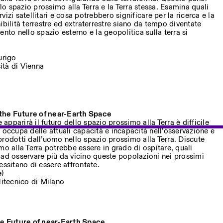
 lo spazio prossimo alla Terra e la Terra stessa. Esamina quali
izi satellitari e cosa potrebbero significare per la ricerca e la
ibilità terrestre ed extraterrestre siano da tempo diventate
nto nello spazio esterno e la geopolitica sulla terra si
urigo
sità di Vienna
the Future of near-Earth Space
pparirà il futuro dello spazio prossimo alla Terra è difficile
 occupa delle attuali capacità e incapacità nell’osservazione e
rodotti dall’uomo nello spazio prossimo alla Terra. Discute
mo alla Terra potrebbe essere in grado di ospitare, quali
 ad osservare più da vicino queste popolazioni nei prossimi
essitano di essere affrontate.
e)
litecnico di Milano
e Future of near-Earth Space