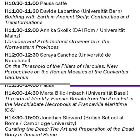
H10:30-11:00
Pausa caffè
H11:00-11:30
Davide Labartino (Universität Bern)
Building with Earth in Ancient Sicily: Continuities and
Transformations
ISTITUTO SVIZZERO
Sede di Milano
MILANO
Via Vecchio Politecnico 3
H11:30-12:00
Annika Skolik (DAI Rom / Universität
20121 Milano
Mainz)
+39 02 76 01 61 18
Cornices and Architectural Ornaments in the
milano@istitutosvizzero.it
Nortwestern Provinces
H12:00-12:30
Soraya Sanchez (Université de
ORARI MOSTRE:
I’ll miss you when I scroll
Neuchâtel)
away:
On the Threshold of the Pillars of Hercules: New
Lunedì/Venerdì: 11:00-
Perpectives on the Roman Mosaics of the Conventus
17:00
Gaditanus
Giovedì: 11:00-20:00
H12:30-14:00
Pausa
Sabato: 14:00-18:00
Domenica chiuso
H14:00-14:30
Marta Billo-Imbach (Universität Basel)
Threads of Identity. Female Burials from the Area Est in
the Macchiabate Necropolis at Francavilla Marittima
(CS)
H14:30-15:00
Jonathan Steward (British School at
Rome / Cambridge University)
Curating the Dead: The Art and Preparation of the Dead
Body in Ancient Rome