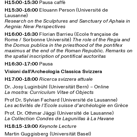
H15:00-15:30
Pausa caffè
H15:30-16:00
Elouann Person (Université de
Lausanne)
Research on the Sculptures and Sanctuary of Aphaia in
Aegnia: New Perspectives
H16:00-16:30
Florian Barrieu (Ecole française de
Rome / Sorbonne Université)
The role of the Regia and
the Domus publica in the priesthood of the pontifex
maximus at the end of the Roman Republic. Remarks on
Designed by Dallas
the spatial inscription of pontifical auctoritas
H16:30-17:00
Pausa
Visioni dall’Archeologia Classica Svizzera
H17:00-18:00
Ricerca svizzera attuale
Dr. Josy Luginbühl (Universität Bern) – Online
La mostra: Curriculum Vitae of Objects
Prof Dr. Sylvian Fachard (Université de Lausanne)
Les activités de l’Ecole suisse d’archéologie en Grèce
Prof. Dr. Othmar Jäggi (Université de Lausanne)
La Collection Condes de Lagunillas à La Havane
H18:15-19:00
Keynote Lecture
Martin Guggisberg (Universität Basel)