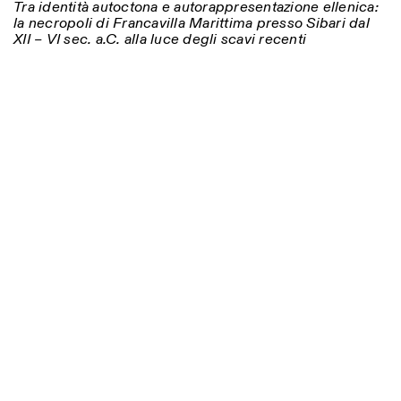
Tra identità autoctona e autorappresentazione ellenica:
la necropoli di Francavilla Marittima presso Sibari dal
XII – VI sec. a.C. alla luce degli scavi recenti
Photo series documenting Swiss innovation in
architecture, engineering, and materials for sustainable
environments. Fabrication and Construction of Tor