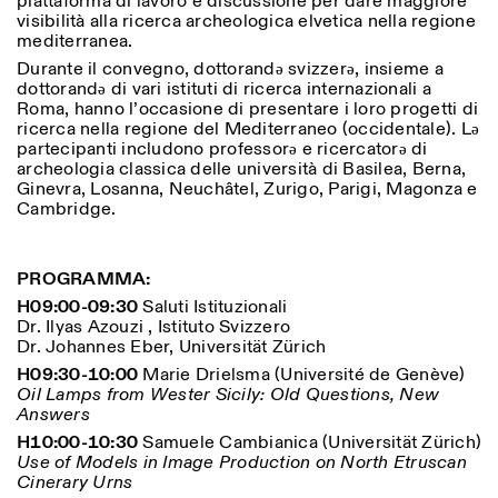
piattaforma di lavoro e discussione per dare maggiore
Sabato/Domenica: 11:00-
visibilità alla ricerca archeologica elvetica nella regione
18:30
mediterranea.
Facebook
Instagram
Linkedin
Vimeo
Durata (giorni)
Durante il convegno, dottorandə svizzerə, insieme a
VISITE GUIDATE:
Solo su prenotazione
Privacy Policy
dottorandə di vari istituti di ricerca internazionali a
(italiano, inglese)
1
365
Roma, hanno l’occasione di presentare i loro progetti di
Tariffa: 10€ per persona
ricerca nella regione del Mediterraneo (occidentale). Lə
Per prenotazioni:
> 1
partecipanti includono professorə e ricercatorə di
visite@istitutosvizzero.it
archeologia classica delle università di Basilea, Berna,
Ginevra, Losanna, Neuchâtel, Zurigo, Parigi, Magonza e
Ingresso non consentito
Cambridge.
agli animali
PROGRAMMA:
H09:00-09:30
Saluti Istituzionali
Dr. Ilyas Azouzi , Istituto Svizzero
Dr. Johannes Eber, Universität Zürich
H09:30-10:00
Marie Drielsma (Université de Genève)
Oil Lamps from Wester Sicily: Old Questions, New
Answers
H10:00-10:30
Samuele Cambianica (Universität Zürich)
Use of Models in Image Production on North Etruscan
Cinerary Urns