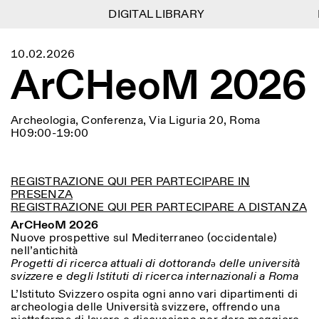
DIGITAL LIBRARY
DIGITAL LIBRARY
1
Menu
Close
10.02.2026
Information
Filtri
Close
Close
ArCHeoM 2026
Lingua
Area di appartenenza
EN
IT
DE
Reset
FR
ISTITUTO SVIZZERO
Villa Maraini
ROMA
Via Ludovisi 48
Arte
Residenze
Scienze
00187 Roma
Calendario
Archeologia, Conferenza, Via Liguria 20, Roma
+39 06 420 421
Istituto Svizzero
H09:00-19:00
roma@istitutosvizzero.it
Ricerca
Luogo
Reset
Residenze
Trasporto pubblico:
Archivio
Roma
Tutte
Milano
l’Istituto Svizzero si trova
Blog
REGISTRAZIONE QUI PER PARTECIPARE IN
vicino alla metro A fermata
PRESENZA
Organizzazione
Barberini
Categoria
Reset
REGISTRAZIONE QUI PER PARTECIPARE A DISTANZA
Biblioteca
Jobs
ArCHeoM 2026
ORARI PORTINERIA:
Tutte le categorie
Altre Attività
Nuove prospettive sul Mediterraneo (occidentale)
09:00–13:30, 14:30–18:00
LUN-VEN
nell’antichità
Antropologia
Archeologia
Progetti di ricerca attuali di dottorandə delle università
NEWSLETTER
Architettura
Arte
ORARI MOSTRE:
svizzere e degli Istituti di ricerca internazionali a Roma
Atlas Studios
Registrati alla nostra newsletter per ricevere
Mercoledì/Venerdì: 14:30-
informazioni sui nostri eventi
L’Istituto Svizzero ospita ogni anno vari dipartimenti di
Astrofisica
Book launch
18:30
archeologia delle Università svizzere, offrendo una
Giovedì: 14:30-20:00
Altre opzioni...