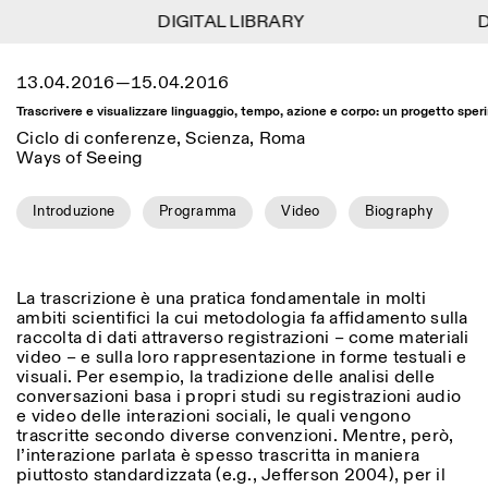
DIGITAL LIBRARY
DIGITAL LIBRARY
DI
DI
1
Menu
Close
13.04.2016—15.04.2016
Information
Filtri
Close
Close
Trascrivere e visualizzare linguaggio, tempo, azione e corpo: un progetto spe
Lingua
Area di appartenenza
EN
IT
DE
Reset
FR
ISTITUTO SVIZZERO
Villa Maraini
Ciclo di conferenze, Scienza, Roma
ROMA
Via Ludovisi 48
Ways of Seeing
Arte
Residenze
Scienze
00187 Roma
Calendario
+39 06 420 421
Istituto Svizzero
roma@istitutosvizzero.it
Introduzione
Programma
Video
Biography
Ricerca
Luogo
Reset
Residenze
Trasporto pubblico:
Archivio
Roma
Tutte
Milano
l’Istituto Svizzero si trova
Blog
vicino alla metro A fermata
Organizzazione
La trascrizione è una pratica fondamentale in molti
Barberini
Categoria
Reset
ambiti scientifici la cui metodologia fa affidamento sulla
Biblioteca
raccolta di dati attraverso registrazioni – come materiali
Jobs
ORARI PORTINERIA:
Tutte le categorie
video – e sulla loro rappresentazione in forme testuali e
Altre Attività
09:00–13:30, 14:30–18:00
LUN-VEN
visuali. Per esempio, la tradizione delle analisi delle
Antropologia
Archeologia
conversazioni basa i propri studi su registrazioni audio
NEWSLETTER
e video delle interazioni sociali, le quali vengono
Architettura
Arte
ORARI MOSTRE:
Atlas Studios
Registrati alla nostra newsletter per ricevere
trascritte secondo diverse convenzioni. Mentre, però,
Mercoledì/Venerdì: 14:30-
informazioni sui nostri eventi
Astrofisica
Book launch
l’interazione parlata è spesso trascritta in maniera
18:30
piuttosto standardizzata (e.g., Jefferson 2004), per il
Giovedì: 14:30-20:00
Altre opzioni...