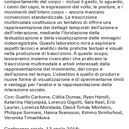
comportamento del corpo – inclusi il gesto, lo sguardo,
Sabato/Domenica: 11:00-
i cenni del capo, le espressioni del volto, le posture, e i
18:30
movimenti dell’intero corpo – ancora mancano
Facebook
Instagram
Linkedin
Vimeo
Durata (giorni)
convenzioni standardizzate. La trascrizione
VISITE GUIDATE:
Solo su prenotazione
multimodale costituisce un tentativo di offrire una
Privacy Policy
(italiano, inglese)
1
365
rappresentazione dei dettagli temporali dell’azione e
Tariffa: 10€ per persona
dell’interazione, mediante l’ibridazione della
Per prenotazioni:
> 1
testualizzazione e della visualizzazione delle immagini
visite@istitutosvizzero.it
videoregistrate. Questo laboratorio mira a esplorare
aspetti tecnici e analitici delle pratiche testuali e visuali
Ingresso non consentito
nella produzione di trascrizioni. A questo scopo,
agli animali
lavoreranno insieme ricercatori che praticano la
trascrizione multimodale e artisti interessati dalla
rappresentazione del movimento, del corpo e
dell’azione nel tempo. L’obiettivo è quello di produrre
nuove forme di visualizzazione e di sperimentarne limiti
e vantaggi per l’analisi e la rappresentazione della
interazione sociale.
Con: Guelfo Carbone, Clélia Dumas, Ryan Hamill,
Katariina Harjunpää, Lorenzo Gigotti, Sara Keel, Eric
Laurier, Lorenza Mondada, David Tomás Monteiro,
Philippe Sormani, Hanna Svensson, Kimmo Svinhufvud,
Veronika Timashkova