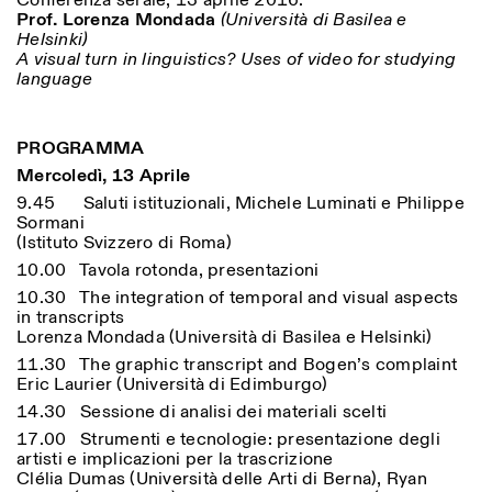
Conferenza serale, 13 aprile 2016:
Prof. Lorenza Mondada
(Università di Basilea e
Helsinki)
A visual turn in linguistics? Uses of video for studying
language
ISTITUTO SVIZZERO
Sede di Milano
MILANO
Via Vecchio Politecnico 3
20121 Milano
+39 02 76 01 61 18
PROGRAMMA
milano@istitutosvizzero.it
Mercoledì, 13 Aprile
ORARI MOSTRE:
I’ll miss you when I scroll
9.45 Saluti istituzionali, Michele Luminati e Philippe
away:
Sormani
Lunedì/Venerdì: 11:00-
(Istituto Svizzero di Roma)
17:00
10.00 Tavola rotonda, presentazioni
Giovedì: 11:00-20:00
10.30 The integration of temporal and visual aspects
Sabato: 14:00-18:00
in transcripts
Domenica chiuso
Lorenza Mondada (Università di Basilea e Helsinki)
11.30 The graphic transcript and Bogen’s complaint
Eric Laurier (Università di Edimburgo)
14.30 Sessione di analisi dei materiali scelti
17.00 Strumenti e tecnologie: presentazione degli
artisti e implicazioni per la trascrizione
Clélia Dumas (Università delle Arti di Berna), Ryan