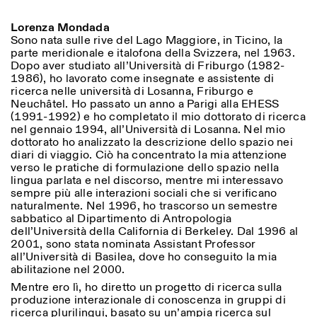
Lorenza Mondada
Sono nata sulle rive del Lago Maggiore, in Ticino, la
parte meridionale e italofona della Svizzera, nel 1963.
Dopo aver studiato all’Università di Friburgo (1982-
1986), ho lavorato come insegnate e assistente di
ricerca nelle università di Losanna, Friburgo e
Neuchâtel. Ho passato un anno a Parigi alla EHESS
(1991-1992) e ho completato il mio dottorato di ricerca
nel gennaio 1994, all’Università di Losanna. Nel mio
dottorato ho analizzato la descrizione dello spazio nei
diari di viaggio. Ciò ha concentrato la mia attenzione
verso le pratiche di formulazione dello spazio nella
lingua parlata e nel discorso, mentre mi interessavo
sempre più alle interazioni sociali che si verificano
naturalmente. Nel 1996, ho trascorso un semestre
sabbatico al Dipartimento di Antropologia
dell’Università della California di Berkeley. Dal 1996 al
2001, sono stata nominata Assistant Professor
all’Università di Basilea, dove ho conseguito la mia
abilitazione nel 2000.
Mentre ero lì, ho diretto un progetto di ricerca sulla
produzione interazionale di conoscenza in gruppi di
ricerca plurilingui, basato su un’ampia ricerca sul