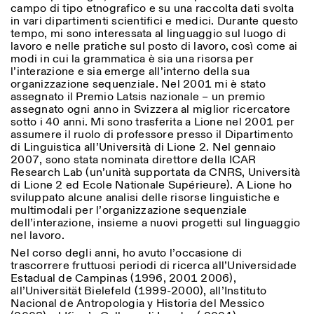
campo di tipo etnografico e su una raccolta dati svolta
in vari dipartimenti scientifici e medici. Durante questo
tempo, mi sono interessata al linguaggio sul luogo di
lavoro e nelle pratiche sul posto di lavoro, così come ai
modi in cui la grammatica è sia una risorsa per
l’interazione e sia emerge all’interno della sua
organizzazione sequenziale. Nel 2001 mi è stato
assegnato il Premio Latsis nazionale – un premio
assegnato ogni anno in Svizzera al miglior ricercatore
sotto i 40 anni. Mi sono trasferita a Lione nel 2001 per
assumere il ruolo di professore presso il Dipartimento
di Linguistica all’Università di Lione 2. Nel gennaio
2007, sono stata nominata direttore della ICAR
Research Lab (un’unità supportata da CNRS, Università
di Lione 2 ed Ecole Nationale Supérieure). A Lione ho
sviluppato alcune analisi delle risorse linguistiche e
multimodali per l’organizzazione sequenziale
dell’interazione, insieme a nuovi progetti sul linguaggio
nel lavoro.
Nel corso degli anni, ho avuto l’occasione di
trascorrere fruttuosi periodi di ricerca all’Universidade
Estadual de Campinas (1996, 2001 2006),
all’Universität Bielefeld (1999-2000), all’Instituto
Nacional de Antropologia y Historia del Messico