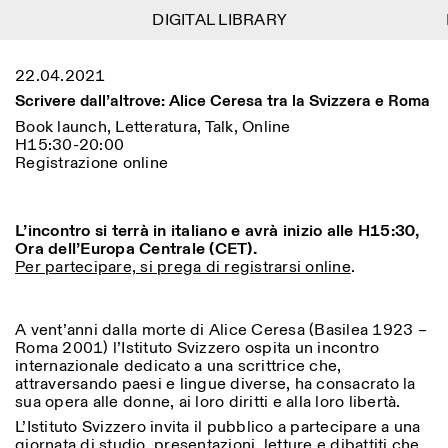
DIGITAL LIBRARY
DIGITAL LIBRARY
D
D
1
Menu
Close
22.04.2021
Information
Filtri
Close
Close
Scrivere dall’altrove: Alice Ceresa tra la Svizzera e Roma
Lingua
Area di appartenenza
EN
IT
DE
Reset
FR
ISTITUTO SVIZZERO
Villa Maraini
Book launch, Letteratura, Talk, Online
ROMA
Via Ludovisi 48
H15:30-20:00
Arte
Residenze
Scienze
00187 Roma
Calendario
Registrazione online
+39 06 420 421
Istituto Svizzero
roma@istitutosvizzero.it
Ricerca
Luogo
Reset
Residenze
Trasporto pubblico:
L’incontro si terrà in italiano e avrà inizio alle H15:30,
Archivio
Roma
Tutte
Milano
l’Istituto Svizzero si trova
Ora dell’Europa Centrale (CET).
Blog
vicino alla metro A fermata
Per partecipare, si prega di registrarsi online
.
Organizzazione
Barberini
Categoria
Reset
Biblioteca
Jobs
ORARI PORTINERIA:
Tutte le categorie
A vent’anni dalla morte di Alice Ceresa (Basilea 1923 –
Altre Attività
09:00–13:30, 14:30–18:00
LUN-VEN
Roma 2001) l’Istituto Svizzero ospita un incontro
Antropologia
Archeologia
internazionale dedicato a una scrittrice che,
NEWSLETTER
attraversando paesi e lingue diverse, ha consacrato la
Architettura
Arte
ORARI MOSTRE:
Atlas Studios
Registrati alla nostra newsletter per ricevere
sua opera alle donne, ai loro diritti e alla loro libertà.
Mercoledì/Venerdì: 14:30-
informazioni sui nostri eventi
Astrofisica
Book launch
18:30
L’Istituto Svizzero invita il pubblico a partecipare a una
Giovedì: 14:30-20:00
giornata di studio, presentazioni, letture e dibattiti che
Altre opzioni...