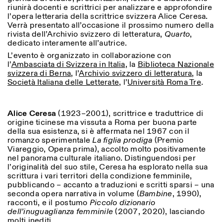
Sabato/Domenica: 11:00-
riunirà docenti e scrittrici per analizzare e approfondire
18:30
l’opera letteraria della scrittrice svizzera Alice Ceresa.
Facebook
Instagram
Linkedin
Vimeo
Verrà presentato all’occasione il prossimo numero della
Durata (giorni)
VISITE GUIDATE:
Solo su prenotazione
rivista dell’Archivio svizzero di letteratura,
Quarto
,
Privacy Policy
(italiano, inglese)
1
365
dedicato interamente all’autrice.
Tariffa: 10€ per persona
L’evento è organizzato in collaborazione con
Per prenotazioni:
> 1
l’
Ambasciata di Svizzera in Italia
, la
Biblioteca Nazionale
visite@istitutosvizzero.it
svizzera di Berna
, l’
Archivio svizzero di letteratura
, la
Società Italiana delle Letterate
, l’
Università Roma Tre
.
Ingresso non consentito
agli animali
Alice Ceresa
(1923–2001), scrittrice e traduttrice di
origine ticinese ma vissuta a Roma per buona parte
della sua esistenza, si è affermata nel 1967 con il
romanzo sperimentale
La figlia prodiga
(Premio
Viareggio, Opera prima), accolto molto positivamente
nel panorama culturale italiano. Distinguendosi per
l’originalità del suo stile, Ceresa ha esplorato nella sua
scrittura i vari territori della condizione femminile,
pubblicando – accanto a traduzioni e scritti sparsi – una
seconda opera narrativa in volume (
Bambine
, 1990),
racconti, e il postumo
Piccolo dizionario
dell’inuguaglianza femminile
(2007, 2020), lasciando
molti inediti.