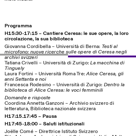
ISTITUTO SVIZZERO
Sede di Milano
Programma
MILANO
Via Vecchio Politecnico 3
H15:30-17:15 – Cantiere Ceresa: le sue opere, la loro
20121 Milano
circolazione, la sua biblioteca
+39 02 76 01 61 18
milano@istitutosvizzero.it
Giovanna Cordibella – Università di Berna:
Testi al
microfono: nuove ricerche sulle opere di Ceresa negli
ORARI MOSTRE:
I’ll miss you when I scroll
archivi svizzeri
away:
Tatiana Crivelli – Università di Zurigo:
La macchina di
Lunedì/Venerdì: 11:00-
Tinguely
17:00
Laura Fortini – Università Roma Tre:
Alice Ceresa, gli
Giovedì: 11:00-20:00
anni Settanta e noi
Sabato: 14:00-18:00
Francesca Rodesino – Università di Zurigo:
Dentro la
Domenica chiuso
biblioteca di Alice Ceresa: le voci femminili
Domande e risposte
Coordina Annetta Ganzoni – Archivio svizzero di
letteratura, Biblioteca nazionale svizzera
H17:15.17:45 – Pausa
H17:45-18:00 – Saluti istituzionali
Joëlle Comé – Direttrice Istituto Svizzero