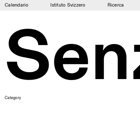
Calendario
Istituto Svizzero
Ricerca
Calendario
Senz
Istituto Svizzero
Ricerca
Residenze
Archivio
Blog
Organizzazione
Category
Biblioteca
Jobs