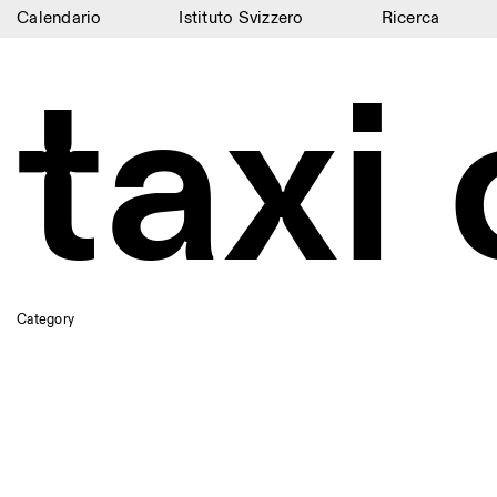
Calendario
Istituto Svizzero
Ricerca
Calendario
taxi
Istituto Svizzero
Ricerca
Residenze
Archivio
Blog
Category
Organizzazione
Biblioteca
Jobs