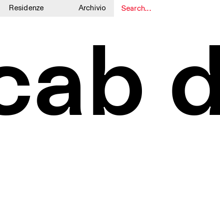
Residenze
Archivio
1
1
 cab d