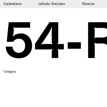
Calendario
Istituto Svizzero
Ricerca
Calendario
54-
Istituto Svizzero
Ricerca
Residenze
Archivio
Blog
Category
Organizzazione
Biblioteca
Jobs