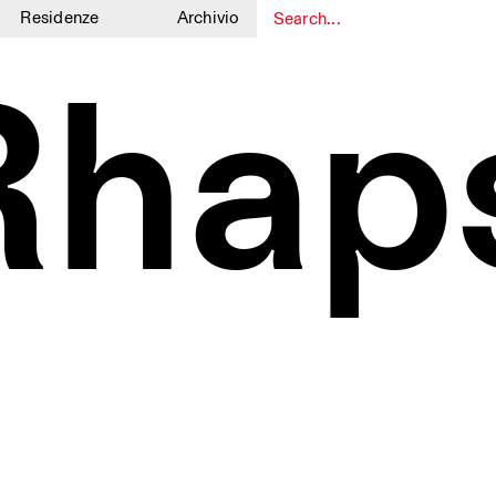
Residenze
Archivio
1
1
Rhap