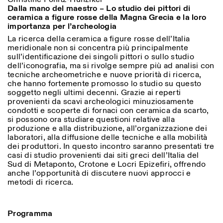
Saturday/Sunday: 11:00-
Dalla mano del maestro – Lo studio dei pittori di
18:30
ceramica a figure rosse della Magna Grecia e la loro
Facebook
Instagram
Linkedin
Vimeo
Length (days)
importanza per l’archeologia
GUIDED TOURS:
By appointment only
La ricerca della ceramica a figure rosse dell’Italia
Privacy Policy
(Italian, English)
1
365
meridionale non si concentra più principalmente
Cost: 10€ per person
sull’identificazione dei singoli pittori o sullo studio
> 1
For bookings:
dell’iconografia, ma si rivolge sempre più ad analisi con
visite@istitutosvizzero.it
tecniche archeometriche e nuove priorità di ricerca,
che hanno fortemente promosso lo studio su questo
Animals are not permitted
soggetto negli ultimi decenni. Grazie ai reperti
provenienti da scavi archeologici minuziosamente
condotti e scoperte di fornaci con ceramica da scarto,
si possono ora studiare questioni relative alla
produzione e alla distribuzione, all’organizzazione dei
laboratori, alla diffusione delle tecniche e alla mobilità
dei produttori. In questo incontro saranno presentati tre
casi di studio provenienti dai siti greci dell’Italia del
Sud di Metaponto, Crotone e Locri Epizefiri, offrendo
anche l’opportunità di discutere nuovi approcci e
metodi di ricerca.
Programma