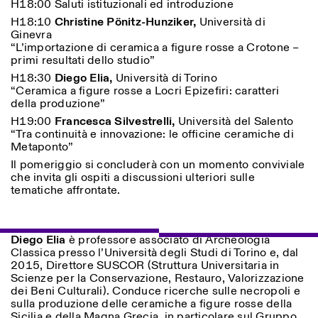
H18:00 Saluti istituzionali ed introduzione
H18:10
Christine Pönitz-Hunziker,
Università di
Ginevra
ISTITUTO SVIZZERO
Sede di Milano
“L’importazione di ceramica a figure rosse a Crotone –
MILAN
Via Vecchio Politecnico 3
primi resultati dello studio”
20121 Milan
H18:30
Diego Elia,
Università di Torino
+39 02 76 01 61 18
“Ceramica a figure rosse a Locri Epizefiri: caratteri
milano@istitutosvizzero.it
della produzione”
EXHIBITION HOURS:
I’ll miss you when I scroll
H19:00
Francesca Silvestrelli,
Università del Salento
away
“Tra continuità e innovazione: le officine ceramiche di
Monday/Friday: 11:00-
Metaponto”
17:00
Il pomeriggio si concluderà con un momento conviviale
Thursday: 11:00-20:00
che invita gli ospiti a discussioni ulteriori sulle
Saturday: 14:00-18:00
tematiche affrontate.
Sunday closed
Diego Elia
è professore associato di Archeologia
Classica presso l’Università degli Studi di Torino e, dal
2015, Direttore SUSCOR (Struttura Universitaria in
Scienze per la Conservazione, Restauro, Valorizzazione
dei Beni Culturali). Conduce ricerche sulle necropoli e
sulla produzione delle ceramiche a figure rosse della
Sicilia e della Magna Grecia, in particolare sul Gruppo