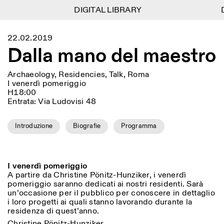
DIGITAL LIBRARY
DIGITAL LIBRARY
D
D
1
Menu
Close
22.02.2019
Information
Filters
Close
Close
Dalla mano del maestro
Lingua
Area
EN
IT
DE
Reset
FR
ISTITUTO SVIZZERO
Villa Maraini
ROME
Via Ludovisi 48
Archaeology, Residencies, Talk, Roma
Art
Residencies
Science
00187 Roma
Calendar
I venerdì pomeriggio
+39 06 420 421
Istituto Svizzero
H18:00
roma@istitutosvizzero.it
Research
Entrata: Via Ludovisi 48
Location
Reset
Residencies
By public transportation:
Archive
Rome
All
Milan
Istituto Svizzero is located
Introduzione
Biografie
Programma
Blog
near the metro A stop
Organisation
Barberini
Category
Reset
Library
Jobs
FRONT DESK HOURS:
All Categories
Other Activities
I venerdì pomeriggio
09:00AM–01:30PM,
MON-FRI
A partire da Christine Pönitz-Hunziker, i venerdì
Anthropology
Archaeology
02:30PM–06:00PM
pomeriggio saranno dedicati ai nostri residenti. Sarà
NEWSLETTER
Architecture
Art
un’occasione per il pubblico per conoscere in dettaglio
EXHIBITION HOURS:
Atlas Studios
Signup to our newsletter to receive updates about our
i loro progetti ai quali stanno lavorando durante la
Wednesday/Friday: 14:30-
events
Astrophysics
Book launch
residenza di quest’anno.
18:30
Thursday: 14:30-20:00
More Options...
Christine Pönitz-Hunziker