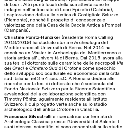
di Locri. Altri punti focali della sua attività sono le
indagini nell’antico sito di Locri Epizefiri (Calabria),
l’esplorazione della villa rustica di Costigliole Saluzzo
(Piemonte), nonché il progetto di conoscenza e
valorizzazione della Casa della Caccia Antica a Pompei
(Campania).
Christine Pönitz-Hunziker
(residente Roma Calling
2018/2019) ha studiato storia e Archeologia del
Designed by Dallas
Mediterraneo all’Università di Berna. Nel 2014 ha
concluso un Master in Archeologia del Mediterraneo e
storia antica all’Università di Berna. Dal 2015 lavora alla
sua tesi di dottorato sulle ceramiche delle necropoli
Via
dei Greci
e
Cimitero Sud
di Crotone come specchio
dello sviluppo socioculturale ed economico della città
sud italiana nel 3 e 4 sec. a.C. A Roma si dedica alle
ricerche per la tesi di dottorato che è sostenuta dal
Fondo Nazionale Svizzero per la Ricerca Scientifica
avvalendosi della collaborazione scientifica con
Timothy Pönitz, ugualmente residente all’Istituto
Svizzero, il cui progetto verte anche sullo studio
archeologico dell’antica Crotone in Calabria.
Francesca Silvestrelli
è ricercatrice confermata di
Archeologia Classica presso l’Università del Salento. I
suoi interessi scientifici si sono concentrati sullo studio