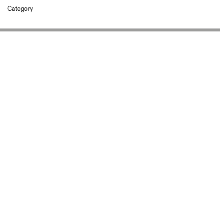
Altre Attività
Category
NEWSLETTER
Registrati alla nostra newsletter per ricevere informazioni sui n
Facebook
Instagram
Linkedin
Vimeo