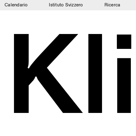
Calendario
Istituto Svizzero
Ricerca
Kl
Calendario
Istituto Svizzero
Ricerca
Residenze
Archivio
Blog
Organizzazione
Biblioteca
Jobs