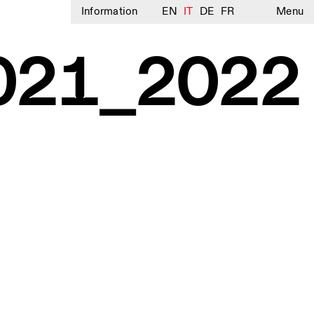
Information
EN
IT
DE
FR
Menu
021_2022