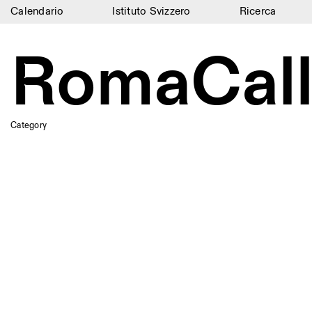
Calendario
Istituto Svizzero
Ricerca
Calendario
RomaCal
Istituto Svizzero
Ricerca
Residenze
Category
Archivio
Blog
Organizzazione
Biblioteca
Jobs