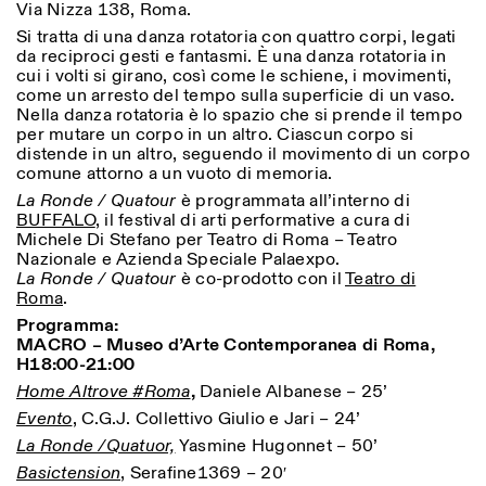
Via Nizza 138, Roma.
Sabato/Domenica: 11:00-
18:30
Si tratta di una danza rotatoria con quattro corpi, legati
Facebook
Instagram
Linkedin
Vimeo
da reciproci gesti e fantasmi. È una danza rotatoria in
Durata (giorni)
VISITE GUIDATE:
Solo su prenotazione
cui i volti si girano, così come le schiene, i movimenti,
Privacy Policy
(italiano, inglese)
1
365
come un arresto del tempo sulla superficie di un vaso.
Tariffa: 10€ per persona
Nella danza rotatoria è lo spazio che si prende il tempo
Per prenotazioni:
> 1
per mutare un corpo in un altro. Ciascun corpo si
visite@istitutosvizzero.it
distende in un altro, seguendo il movimento di un corpo
comune attorno a un vuoto di memoria.
Ingresso non consentito
La Ronde / Quatour
è programmata all’interno di
agli animali
BUFFALO
, il festival di arti performative a cura di
Michele Di Stefano per Teatro di Roma – Teatro
Nazionale e Azienda Speciale Palaexpo.
La Ronde / Quatour
è co-prodotto con il
Teatro di
Roma
.
Programma:
MACRO – Museo d’Arte Contemporanea di Roma,
H18:00-21:00
Home Altrove #Roma
,
Daniele Albanese – 25’
Evento
, C.G.J. Collettivo Giulio e Jari – 24’
La Ronde /Quatuor,
Yasmine Hugonnet – 50’
Basictension
, Serafine1369 – 20′