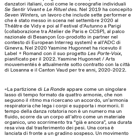
danzatori italiani, così come le coreografie individuali
Se Sentir Vivant
e
Le Rituel des
.
Nel 2019 ha concepito
Seven Winters,
un lavoro che include sette performer e
che è stato messo in scena nel settembre 2020 al
Théâtre de Vidy e poi al Festival d’Autunno a Parigi
(collaborazione tra Atelier de Paris e CCSP), al palco
nazionale di Besançon (co-prodotto in partner nel
contesto di European Interreg system) e all’ADC di
Ginevra. Nel 2020 Yasmine Hugonnet ha ricevuto il
Label + Romand con il suo progetto
Les Porte-Voix
,
Designed by Dallas
pianificato per il 2022. Yasmine Hugonnet / Arts
mouvementés è attualmente sotto contratto con la città
di Losanna e il Canton Vaud per tre anni, 2020-2022.
«La partizione di
La Ronde
appare come un singolare
lasso di tempo formato da quattro armonie, che non
seguono il ritmo ma ricercano un accordo, un’armonia
respiratoria che lega i corpi e supporta i mormorii. Il
tempo della danza rotatoria non è un numero ma un
fluido, scorre da un corpo all’altro come un materiale
organico, uno scorrimento tra “già e ancora”, una durata
resa viva dal trasferimento dei pesi. Una corsa è
lanciata di fronte a un gradino sospeso. Un movimento