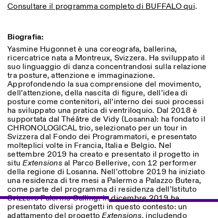
Consultare il programma completo di BUFFALO qui
.
Biografia:
ISTITUTO SVIZZERO
Sede di Milano
MILANO
Via Vecchio Politecnico 3
Yasmine Hugonnet è una coreografa, ballerina,
20121 Milano
ricercatrice nata a Montreux, Svizzera. Ha sviluppato il
+39 02 76 01 61 18
suo linguaggio di danza concentrandosi sulla relazione
milano@istitutosvizzero.it
tra posture, attenzione e immaginazione.
Approfondendo la sua comprensione del movimento,
ORARI MOSTRE:
I’ll miss you when I scroll
dell’attenzione, della nascita di figure, dell’idea di
away:
posture come contenitori, all’interno dei suoi processi
Lunedì/Venerdì: 11:00-
ha sviluppato una pratica di ventriloquio. Dal 2018 è
17:00
supportata dal Théâtre de Vidy (Losanna): ha fondato il
Giovedì: 11:00-20:00
CHRONOLOGICAL trio, selezionato per un tour in
Sabato: 14:00-18:00
Svizzera dal Fondo dei Programmatori, e presentato
Domenica chiuso
molteplici volte in Francia, Italia e Belgio. Nel
settembre 2019 ha creato e presentato il progetto in
situ
Extensions
al Parco Bellerive, con 12 performer
della regione di Losanna. Nell’ottobre 2019 ha iniziato
una residenza di tre mesi a Palermo a Palazzo Butera,
come parte del programma di residenza dell’Istituto
Svizzero Palermo Calling. In dicembre 2019 ha
presentato diversi progetti in questo contesto: un
adattamento del progetto
Extensions
, includendo