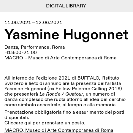
DIGITAL LIBRARY
DIGITAL LIBRARY
1
Menu
Close
11.06.2021—12.06.2021
Information
Filtri
Close
Close
Yasmine Hugonnet
Lingua
Area di appartenenza
EN
IT
DE
Reset
FR
ISTITUTO SVIZZERO
Villa Maraini
ROMA
Via Ludovisi 48
Arte
Residenze
Scienze
Danza, Performance, Roma
00187 Roma
Calendario
H18:00-21:00
+39 06 420 421
Istituto Svizzero
MACRO – Museo di Arte Contemporanea di Roma
roma@istitutosvizzero.it
Ricerca
Luogo
Reset
Residenze
Trasporto pubblico:
Archivio
Roma
Tutte
Milano
l’Istituto Svizzero si trova
Blog
All’interno dell’edizione 2021 di
BUFFALO
, l’Istituto
vicino alla metro A fermata
Organizzazione
Svizzero è lieto di annunciare la presenza dell’artista
Barberini
Categoria
Reset
Biblioteca
Yasmine Hugonnet (ex Fellow Palermo Calling 2019)
Jobs
che presenterà
La Ronde / Quatour
, un numero di
ORARI PORTINERIA:
Tutte le categorie
Altre Attività
danza complesso che ruota attorno all’idea del cerchio
09:00–13:30, 14:30–18:00
LUN-VEN
come simbolo ancestrale, al tempo e alla memoria.
Antropologia
Archeologia
NEWSLETTER
Prenotazione obbligatoria fino a esaurimento dei posti
Architettura
Arte
ORARI MOSTRE:
Atlas Studios
Registrati alla nostra newsletter per ricevere
disponibili.
Mercoledì/Venerdì: 14:30-
informazioni sui nostri eventi
Cliccare qui per prenotare un posto
.
Astrofisica
Book launch
18:30
MACRO, Museo di Arte Contemporanea di Roma
Giovedì: 14:30-20:00
Altre opzioni...