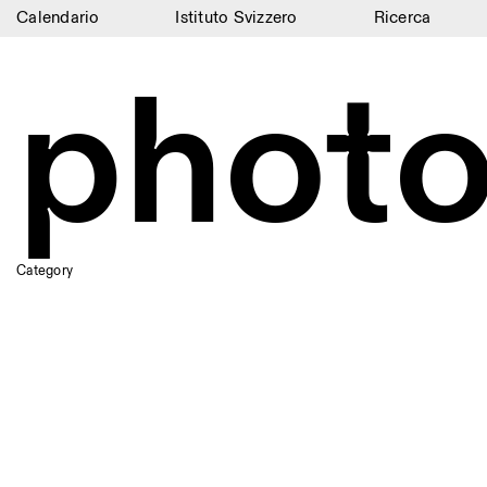
Calendario
Istituto Svizzero
Ricerca
Calendario
photo
Istituto Svizzero
Ricerca
Residenze
Archivio
Category
Blog
Organizzazione
Biblioteca
Jobs