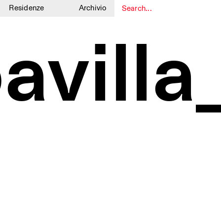
Residenze
Archivio
1
1
avill