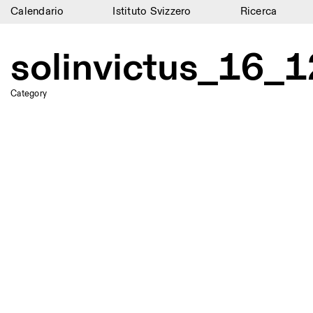
Calendario
Istituto Svizzero
Ricerca
Calendario
solinvictus_16
Istituto Svizzero
Category
Ricerca
Residenze
Archivio
Blog
Organizzazione
Biblioteca
Jobs