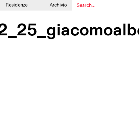
Residenze
Archivio
1
1
_12_25_giacomoal