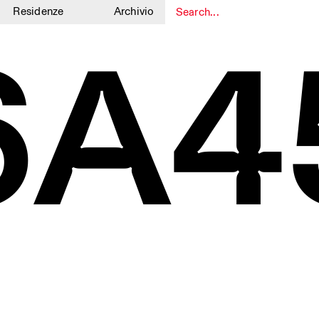
Residenze
Archivio
6A4
1
1