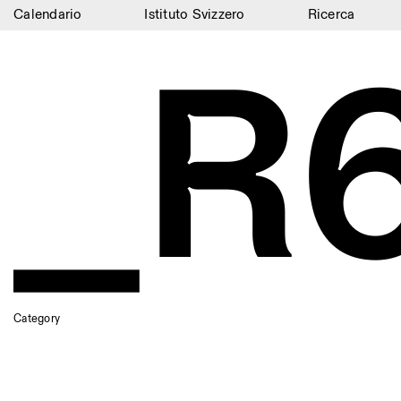
Calendario
Istituto Svizzero
Ricerca
_R
Calendario
Istituto Svizzero
Ricerca
Residenze
Archivio
Blog
Organizzazione
Biblioteca
Category
Jobs