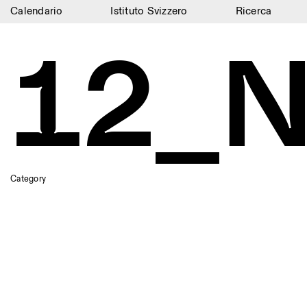
Calendario
Istituto Svizzero
Ricerca
Calendario
12_N
Istituto Svizzero
Ricerca
Residenze
Archivio
Blog
Category
Organizzazione
Biblioteca
Jobs