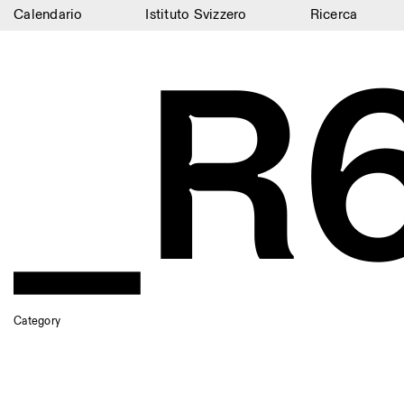
Calendario
Istituto Svizzero
Ricerca
_R
Calendario
Istituto Svizzero
Ricerca
Residenze
Archivio
Blog
Organizzazione
Biblioteca
Category
Jobs