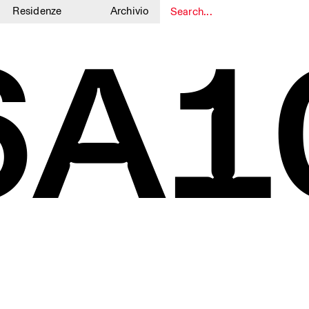
Residenze
Archivio
6A1
1
1