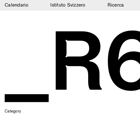
Calendario
Istituto Svizzero
Ricerca
_R
Calendario
Istituto Svizzero
Ricerca
Residenze
Archivio
Blog
Organizzazione
Biblioteca
Category
Jobs