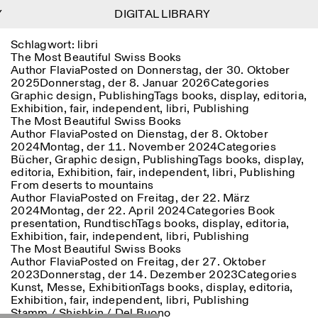
Y
Y
DIGITAL LIBRARY
DIGITAL LIBRARY
1
Schlagwort:
libri
Menu
Close
Informationen
Filtern
Close
Close
The Most Beautiful Swiss Books
Author
Flavia
Posted on
Donnerstag, der 30. Oktober
2025
Donnerstag, der 8. Januar 2026
Categories
Lingua
Area
EN
IT
DE
Reset
FR
ISTITUTO SVIZZERO
Villa Maraini
Graphic design
,
Publishing
Tags
books
,
display
,
editoria
,
ROM
Via Ludovisi 48
Kunst
Residenzen
Wissenschaften
Exhibition
,
fair
,
independent
,
libri
,
Publishing
00187 Roma
Kalender
The Most Beautiful Swiss Books
+39 06 420 421
Istituto Svizzero
Author
Flavia
Posted on
Dienstag, der 8. Oktober
roma@istitutosvizzero.it
Forschung
Ort
Reset
2024
Montag, der 11. November 2024
Categories
Residenzen
Bücher
,
Graphic design
,
Publishing
Tags
books
,
display
,
Mit öffentlichen
Archiv
Rom
All
Mailand
editoria
,
Exhibition
,
fair
,
independent
,
libri
,
Publishing
Verkehrsmitteln: Das
Blog
From deserts to mountains
Istituto Svizzero befindet
Organisation
Author
Flavia
Posted on
Freitag, der 22. März
sich in der Nähe der Metro-
Kategorie
Reset
Bibliothek
2024
Montag, der 22. April 2024
Categories
Book
Haltestelle Barberini
Jobs
presentation
,
Rundtisch
Tags
books
,
display
,
editoria
,
All
Andere Tätigkeiten
Exhibition
,
fair
,
independent
,
libri
,
Publishing
ÖFFNUNGSZEITEN DER
The Most Beautiful Swiss Books
Anthropologie
Archaelogie
09:00–13:30, 14:30–18:00
REZEPTION:
Author
Flavia
Posted on
Freitag, der 27. Oktober
MO-FR
NEWSLETTER
Architektur
Kunst
2023
Donnerstag, der 14. Dezember 2023
Categories
Melden Sie sich für unseren Newsletter an, damit Sie
Kunst
,
Messe
,
Exhibition
Tags
books
,
display
,
editoria
,
ÖFFNUNGSZEITEN DER
Atlas Studios
stets auf dem Laufenden über unsere Veranstaltungen
Astrophysik
Buchpräsentation
Exhibition
,
fair
,
independent
,
libri
,
Publishing
AUSSTELLUNG
Mittwoch/Freitag: 14:30–
sind
Stamm / Shishkin / Del Buono
18:30
More Options...