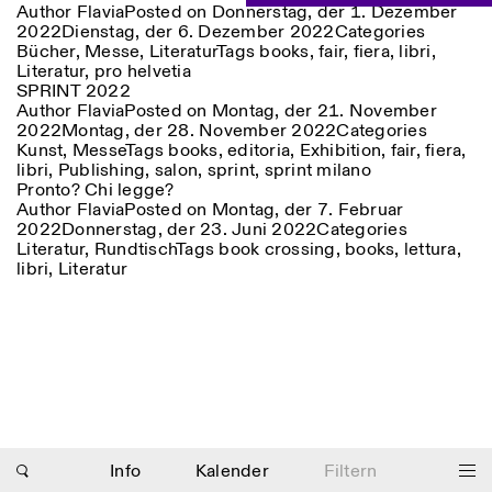
Author
Flavia
Posted on
Donnerstag, der 1. Dezember
Donnerstag: 14:30–20:00
2022
Dienstag, der 6. Dezember 2022
Categories
Samstag/Sonntag: 11:00–
Bücher
,
Messe
,
Literatur
Tags
books
,
fair
,
fiera
,
libri
,
18:30
Length
Facebook
Literatur
,
Instagram
pro helvetia
Linkedin
Vimeo
SPRINT 2022
FÜHRUNGEN:
Nur auf Anfrage
1
365
Privacy Policy
Author
Flavia
Posted on
Montag, der 21. November
(Italienisch, Englisch)
2022
Montag, der 28. November 2022
Categories
> 1
Preise: 10€ pro Person
Kunst
,
Messe
Tags
books
,
editoria
,
Exhibition
,
fair
,
fiera
,
Für Reservierung:
libri
,
Publishing
,
salon
,
sprint
,
sprint milano
visite@istitutosvizzero.it
Pronto? Chi legge?
Author
Flavia
Posted on
Montag, der 7. Februar
Tiere haben keinen Zutritt
2022
Donnerstag, der 23. Juni 2022
Categories
oppure Tiere verboten
Literatur
,
Rundtisch
Tags
book crossing
,
books
,
lettura
,
libri
,
Literatur
Photo series documenting Swiss innovation in
architecture, engineering, and materials for sustainable
environments. Fabrication and Construction of Tor
Alva, 3D-Concrete extrusion, ETHZ RFL. ©
Girts
Apskalns
Info
Kalender
Filtern