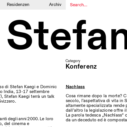
Residenzen
Archiv
i Stefa
1
1
Category
Konferenz
ss
di Stefan Kaegi e Dominic
Nachlass
ro India, 13-17 settembre
Cosa rimane dopo la morte? Co
 Stefan Kaegi terrà un talk
secolo, l’aspettativa di vita in
Svizzero.
altamente specializzata rende p
dall’altro la legislazione offre
La parola tedesca „Nachlass“ co
rtanti degli anni 2000. Le loro
da un deceduto ed è composta d
io, del cinema e