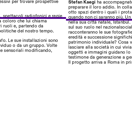
essivi per trovare prospettive
Stefan Kaegi
ha accompagnato o
preparare il loro addio. In co
otto spazi dentro i quali i prot
 spettacoli radiofonici e regie
quando non ci saranno più. Un 
a coloro che lui chiama
nella sua città natale, Istanbul.
uf dem Laufenden über unsere
ri ruoli e, partendo da
sul suo ruolo nel nazionalsoci
politiche del nostro tempo.
racconteranno le sue fotografi
eredità e successione significh
afo. Le sue installazioni sono
patrimonio individuale? Cosa 
ividuo o da un gruppo. Volte
lasciare alla società in cui viv
ze sensoriali modificando,
oggetti e immagini guidano lo s
Privacy Policy
testimone da generazione a ge
Il progetto arriva a Roma in p