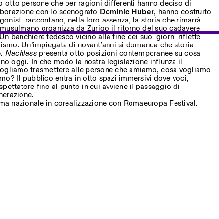
tto persone che per ragioni differenti hanno deciso di
llaborazione con lo scenografo
Dominic Huber
, hanno costruito
agonisti raccontano, nella loro assenza, la storia che rimarrà
musulmano organizza da Zurigo il ritorno del suo cadavere
 Un banchiere tedesco vicino alla fine dei suoi giorni riflette
alismo. Un’impiegata di novant’anni si domanda che storia
e.
Nachlass
presenta otto posizioni contemporanee su cosa
ino oggi. In che modo la nostra legislazione influnza il
vogliamo trasmettere alle persone che amiamo, cosa vogliamo
iamo? Il pubblico entra in otto spazi immersivi dove voci,
pettatore fino al punto in cui avviene il passaggio di
nerazione.
rima nazionale in corealizzazione con Romaeuropa Festival.