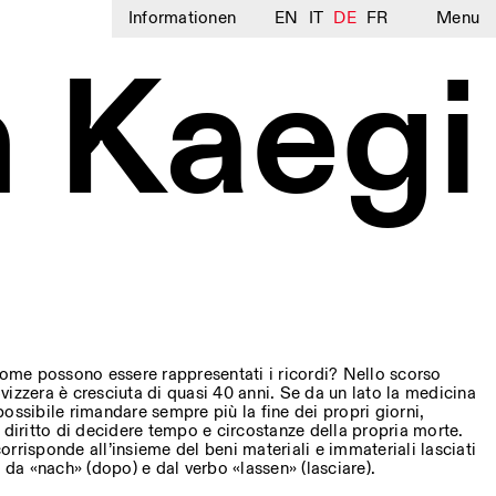
Informationen
EN
IT
DE
FR
Menu
n Kaegi
me possono essere rappresentati i ricordi? Nello scorso
 Svizzera è cresciuta di quasi 40 anni. Se da un lato la medicina
ossibile rimandare sempre più la fine dei propri giorni,
 il diritto di decidere tempo e circostanze della propria morte.
rrisponde all’insieme del beni materiali e immateriali lasciati
a «nach» (dopo) e dal verbo «lassen» (lasciare).