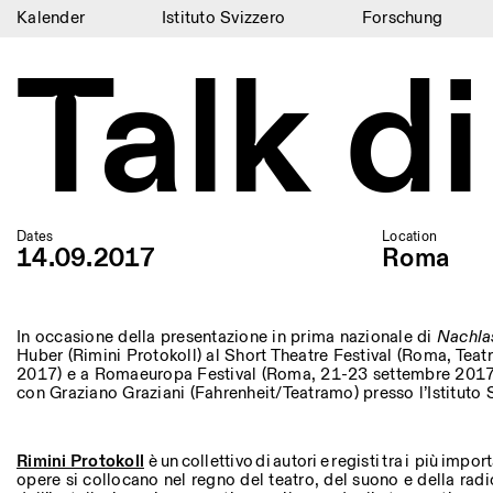
Kalender
Istituto Svizzero
Forschung
Talk d
Kalender
Istituto Svizzero
Forschung
Residenzen
Dates
Location
Archiv
14.09.2017
Roma
Blog
Organisation
In occasione della presentazione in prima nazionale di
Nachla
Huber (Rimini Protokoll) al Short Theatre Festival (Roma, Teat
2017) e a Romaeuropa Festival (Roma, 21-23 settembre 2017),
Bibliothek
con Graziano Graziani (Fahrenheit/Teatramo) presso l’Istituto 
Jobs
Rimini Protokoll
è un collettivo di autori e registi tra i più impo
opere si collocano nel regno del teatro, del suono e della rad