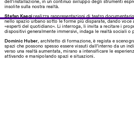
Andere Tätigkeiten
dell’installazione, in un continuo sviluppo degli strumenti espr
insolite sulla nostra realtà.
Stefan Kaegi
realizza rappresentazioni di teatro documentario,
NEWSLETTER
nello spazio urbano sotto le forme più disparate, dando voce 
Melden Sie sich für unseren Newsletter an, damit Sie stets a
«esperti del quotidiano». Li interroga, li invita a recitare i prop
Veranstaltungen sind
dispositivi generalmente immersivi, indaga le realtà sociali o 
Dominic Huber
, architetto di formazione, è regista e scenogr
spazi che possono spesso essere vissuti dall’interno da un ind
verso una realtà aumentata, mirano a intensificare le esperien
Facebook
Instagram
Linkedin
Vimeo
attivando e manipolando spazi e situazioni.