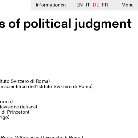
Informationen
EN
IT
DE
FR
Menu
of political judgment
stituto Svizzero di Roma)
 scientifico dell’Istituto Svizzero di Roma)
Torino)
evisione italiana)
 di Princeton)
rigo)
 Radio 3/Sapienza Università di Roma)