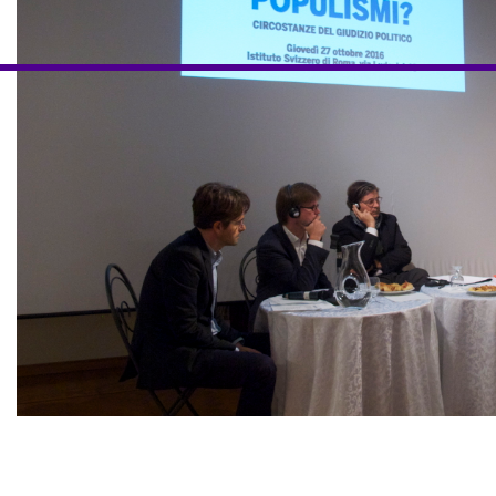
Andere Tätigkeiten
NEWSLETTER
Melden Sie sich für unseren Newsletter an, damit Sie stets a
Veranstaltungen sind
Facebook
Instagram
Linkedin
Vimeo