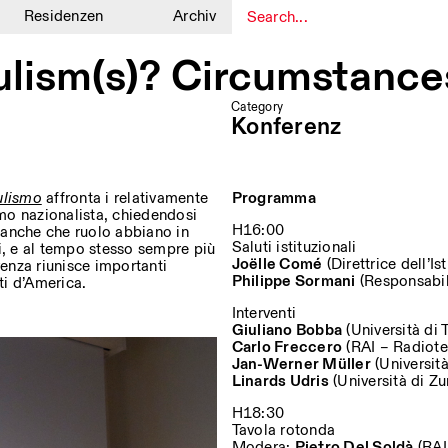
Residenzen
Archiv
1
1
ism(s)? Circumstances 
Category
Konferenz
ulismo
affronta i relativamente
Programma
mo nazionalista, chiedendosi
H16:00
anche che ruolo abbiano in
Saluti istituzionali
i, e al tempo stesso sempre più
Joëlle Comé
(Direttrice dell’I
enza riunisce importanti
Philippe Sormani
(Responsabile
iti d’America.
Interventi
Giuliano Bobba
(Università di 
Carlo Freccero
(RAI – Radiotel
Jan-Werner Müller
(Università
Linards Udris
(Università di Zu
H18:30
Tavola rotonda
Modera:
Pietro Del Soldà
(RAI