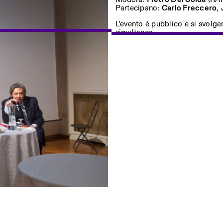
Partecipano:
Carlo Freccero
,
L’evento è pubblico e si svolger
simultanea.
uf dem Laufenden über unsere
Privacy Policy