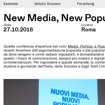
Kalender
Istituto Svizzero
Forschung
Kalender
New Media, New Popul
Istituto Svizzero
Dates
Location
27.10.2016
Roma
Forschung
Residenzen
Questa conferenza d’apertura del ciclo
Media, Politica, e Pop
recenti fenomeni dell’argomentazione populista e del populis
Archiv
da dove vengano e come vadano inquadrati, e domandandosi 
questo i mezzi di comunicazione, sempre più invasivi e digital
Blog
commercializzati. Per rispondere a queste domande, la confer
studiosi e giornalisti dall’Italia, dalla Svizzera e dagli Stati Un
Organisation
Bibliothek
Jobs