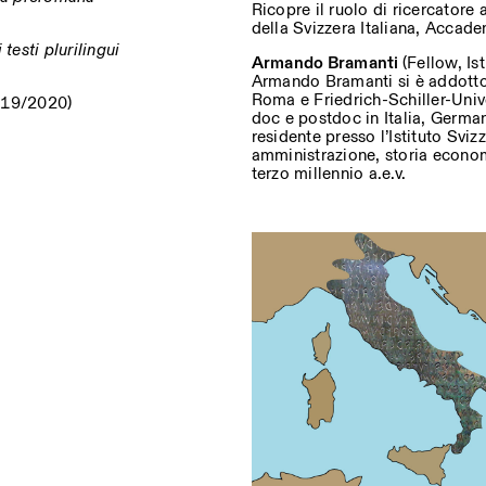
Ricopre il ruolo di ricercatore 
della Svizzera Italiana, Accade
 testi plurilingui
Armando Bramanti
(Fellow, Is
Armando Bramanti si è addottora
Roma e Friedrich-Schiller-Unive
019/2020)
doc e postdoc in Italia, German
residente presso l’Istituto Sviz
amministrazione, storia econom
terzo millennio a.e.v.