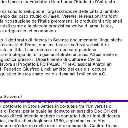
ei Lincei e la Fondation Hardt pour l’Etude de l’Antiquité
icerca sono lo sviluppo e l’organizzazione delle città di ambito
rtendo dal caso studio di
Falerii
Veteres
, le relazioni tra fonti
la ricostruzione dell’Italia preromana, le produzioni artigianali
ientalizzante e la piccola bronzistica votiva di area italica,
ci artigianale ed economico.
o il dottorato di ricerca in Scienze documentarie, linguistiche
iversità di Roma, con una tesi sui suffissi verbali ittiti -
ale in ittita. I suoi interessi di ricerca riguardano
ica e filologia delle lingue anatoliche antiche. Attualmente è
guistica presso il Dipartimento di Culture e Civiltà
e lavora al Progetto ERC PALaC, “Pre-Classical Anatolian
f. Federico Giusfredi), nell’ambito del quale si occupa
uistico in area anatolica e siriana nel I millennio a.C.
to Svizzero)
nze dell’Antichità all’Università di Losanna (MA, 2017).
 dottorato in Storia Antica in co-tutela tra l’Università di
à di Roma, per la quale ha ricevuto un sussidio Doc.CH del
oro di tesi intende mettere in contatto i due filoni di ricerca
ica, molto attivi dagli anni 1980, e gli studi sulle Alpi
parando un’edizione delle iscrizioni romane del Canton Ticino.