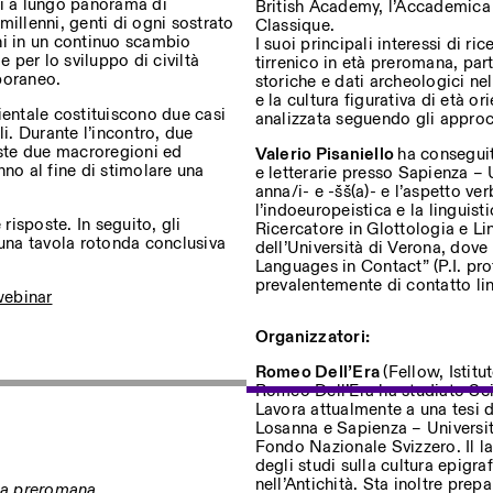
ti a lungo panorama di
British Academy, l’Accademica d
 millenni, genti di ogni sostrato
Classique.
oni in un continuo scambio
I suoi principali interessi di r
e per lo sviluppo di civiltà
tirrenico in età preromana, pa
poraneo.
storiche e dati archeologici nel
uf dem Laufenden über unsere
e la cultura figurativa di età or
ientale costituiscono due casi
analizzata seguendo gli approc
ali. Durante l’incontro, due
este due macroregioni ed
Valerio Pisaniello
ha conseguit
no al fine di stimolare una
e letterarie presso Sapienza – Un
anna/i- e -šš(a)- e l’aspetto verb
Privacy Policy
l’indoeuropeistica e la linguist
isposte. In seguito, gli
Ricercatore in Glottologia e Lin
una tavola rotonda conclusiva
dell’Università di Verona, dov
Languages in Contact” (P.I. pro
prevalentemente di contatto ling
ebinar
Organizzatori:
Romeo Dell’Era
(Fellow, Istitu
Romeo Dell’Era ha studiato Scie
Lavora attualmente a una tesi di
Losanna e Sapienza – Universit
Fondo Nazionale Svizzero. Il lav
degli studi sulla cultura epigraf
nell’Antichità. Sta inoltre pre
poca preromana