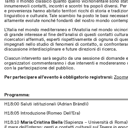
Andere Tätigkeiten
Tanto il mondo classico quanto quello vicinorientale sono sta
innumerevoli contatti, incontri e scontri tra popoli diversi. Per
e provenienza hanno abitato territori ricchi di storia e tradizi
linguistico e culturale. Tale scambio ha posto le basi necessari
NEWSLETTER
altamente evolute nonché fondanti del nostro mondo contem
Melden Sie sich für unseren Newsletter an, damit Sie stets a
Veranstaltungen sind
L’Italia nel mondo mediterraneo e l’Anatolia nel mondo vicinor
di grande interesse al fine dell’analisi di questi contatti cultur
ricercatori affermati, esperti rispettivamente di ognuna di qu
impegnati nello studio di fenomeni di contatto, si confronteran
discussione interdisciplinare e future direzioni di ricerca.
Facebook
Instagram
Linkedin
Vimeo
Ciascun intervento sarà seguito da una sessione di domande e r
organizzatori commenteranno i due interventi e modereranno 
con la partecipazione del pubblico.
Per partecipare all’evento è obbligatorio registrarsi:
Zoomw
Programma:
H18:00 Saluti istituzionali (Adrian Brändli)
H18:05 Introduzione (Romeo Dell’Era)
H18:10
Maria Cristina Biella
(Sapienza – Università di Roma)
Il mare dell’interno: genti e contatti culturali sul Tevere in e