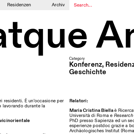
Residenzen
Archiv
 atque A
1
1
Category
Konferenz, Residen
Geschichte
ri residenti. È un’occasione per
Relatori:
no lavorando durante la
Maria Cristina Biella
è Ricerca
Università di Roma e
Research
 vicinorientale
PhD presso Sapienza ed un se
esperienze postdoc grazie a bor
Archäologisches Institut (Roma e