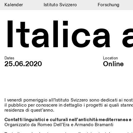
Kalender
Istituto Svizzero
Forschung
Italica
Kalender
Istituto Svizzero
Forschung
Residenzen
Dates
Location
25.06.2020
Online
Archiv
Blog
Organisation
I venerdì pomeriggio all’Istituto Svizzero sono dedicati ai nost
Bibliothek
il pubblico per conoscere in dettaglio i progetti ai quali stan
residenza di quest’anno.
Jobs
Contatti linguistici e culturali nell’antichità mediterranea e
Organizzato da Romeo Dell’Era e Armando Bramanti