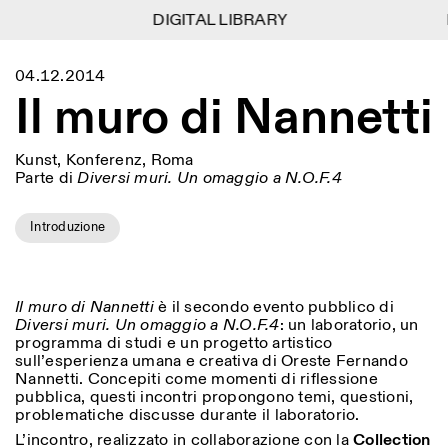
DIGITAL LIBRARY
DIGITAL LIBRARY
1
Menu
Close
04.12.2014
Informationen
Filtern
Close
Close
Il muro di Nannetti
Lingua
Area
EN
IT
DE
Reset
FR
ISTITUTO SVIZZERO
Villa Maraini
ROM
Via Ludovisi 48
Kunst
Residenzen
Wissenschaften
00187 Roma
Kalender
Kunst, Konferenz, Roma
+39 06 420 421
Parte di
Diversi muri. Un omaggio a N.O.F.4
Istituto Svizzero
roma@istitutosvizzero.it
Forschung
Ort
Reset
Residenzen
Introduzione
Mit öffentlichen
Archiv
Rom
All
Mailand
Verkehrsmitteln: Das
Blog
Istituto Svizzero befindet
Organisation
sich in der Nähe der Metro-
Kategorie
Reset
Bibliothek
Haltestelle Barberini
Il muro di Nannetti
è il secondo evento pubblico di
Jobs
All
Diversi muri. Un omaggio a N.O.F.4
: un laboratorio, un
Andere Tätigkeiten
ÖFFNUNGSZEITEN DER
programma di studi e un progetto artistico
Anthropologie
Archaelogie
09:00–13:30, 14:30–18:00
REZEPTION:
sull’esperienza umana e creativa di Oreste Fernando
MO-FR
NEWSLETTER
Nannetti. Concepiti come momenti di riflessione
Architektur
Kunst
Melden Sie sich für unseren Newsletter an, damit Sie
pubblica, questi incontri propongono temi, questioni,
ÖFFNUNGSZEITEN DER
Atlas Studios
stets auf dem Laufenden über unsere Veranstaltungen
problematiche discusse durante il laboratorio.
Astrophysik
Buchpräsentation
AUSSTELLUNG
Mittwoch/Freitag: 14:30–
sind
L’incontro, realizzato in collaborazione con la
Collection
18:30
More Options...