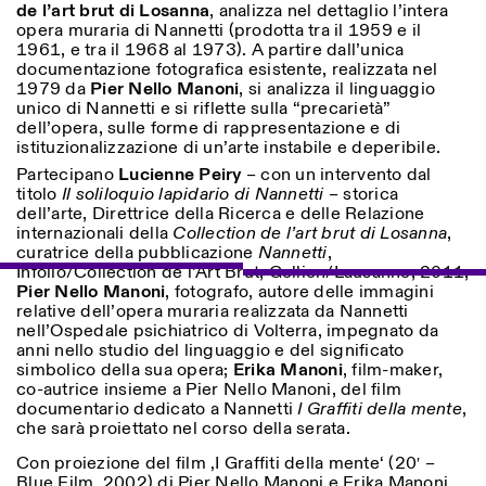
de l’art brut di Losanna
, analizza nel dettaglio l’intera
Donnerstag: 14:30–20:00
opera muraria di Nannetti (prodotta tra il 1959 e il
Samstag/Sonntag: 11:00–
1961, e tra il 1968 al 1973). A partire dall’unica
18:30
Length
documentazione fotografica esistente, realizzata nel
Facebook
Instagram
Linkedin
Vimeo
1979 da
Pier Nello Manoni
, si analizza il linguaggio
FÜHRUNGEN:
Nur auf Anfrage
1
365
Privacy Policy
unico di Nannetti e si riflette sulla “precarietà”
(Italienisch, Englisch)
dell’opera, sulle forme di rappresentazione e di
> 1
Preise: 10€ pro Person
istituzionalizzazione di un’arte instabile e deperibile.
Für Reservierung:
visite@istitutosvizzero.it
Partecipano
Lucienne Peiry
– con un intervento dal
titolo
Il soliloquio lapidario di Nannetti
– storica
Tiere haben keinen Zutritt
dell’arte, Direttrice della Ricerca e delle Relazione
oppure Tiere verboten
internazionali della
Collection de l’art brut di Losanna
,
curatrice della pubblicazione
Nannetti
,
Infolio/Collection de l’Art Brut, Gollion/Lausanne, 2011;
Pier Nello Manoni
, fotografo, autore delle immagini
relative dell’opera muraria realizzata da Nannetti
nell’Ospedale psichiatrico di Volterra, impegnato da
anni nello studio del linguaggio e del significato
simbolico della sua opera;
Erika Manoni
, film-maker,
co-autrice insieme a Pier Nello Manoni, del film
documentario dedicato a Nannetti
I Graffiti della mente
,
che sarà proiettato nel corso della serata.
Con proiezione del film ‚I Graffiti della mente‘ (20′ –
Blue Film, 2002) di Pier Nello Manoni e Erika Manoni