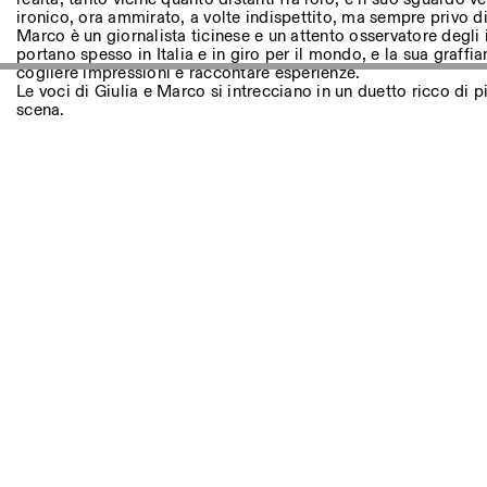
Andere Tätigkeiten
ironico, ora ammirato, a volte indispettito, ma sempre privo di
Marco è un giornalista ticinese e un attento osservatore degli i
portano spesso in Italia e in giro per il mondo, e la sua graff
NEWSLETTER
cogliere impressioni e raccontare esperienze.
Melden Sie sich für unseren Newsletter an, damit Sie stets a
Le voci di Giulia e Marco si intrecciano in un duetto ricco di p
Veranstaltungen sind
scena.
Facebook
Instagram
Linkedin
Vimeo