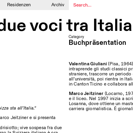
Residenzen
Archiv
1
1
due voci tra Itali
Category
Buchpräsentation
Valentina Giuliani
(Pisa, 1964) 
intraprende gli studi classici 
straniere, trascorre un periodo
all’università, poi rientra in I
in Canton Ticino e collabora all
Marco Jeitziner
(Locarno, 1974
e il liceo. Nel 1997 inizia a sc
Losanna, dove ottiene un master
za sta all’Italia.“
carriera giornalistica. È giorna
Marco Jeitziner e si presenta
risiotto; vive sospesa fra due
rso la Svizzera italiana è ora