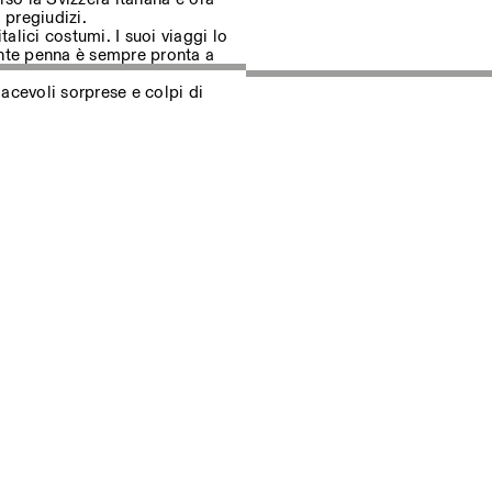
 pregiudizi.
talici costumi. I suoi viaggi lo
iante penna è sempre pronta a
uf dem Laufenden über unsere
iacevoli sorprese e colpi di
Privacy Policy