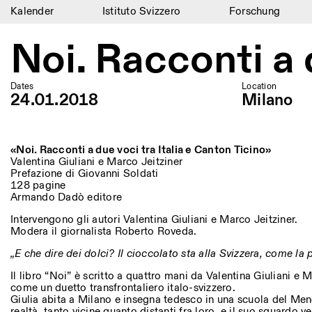
Kalender
Istituto Svizzero
Forschung
Kalender
Noi. Racconti a 
Istituto Svizzero
Dates
Location
Forschung
24.01.2018
Milano
Residenzen
«Noi. Racconti a due voci tra Italia e Canton Ticino»
Archiv
Valentina Giuliani e Marco Jeitziner
Prefazione di Giovanni Soldati
Blog
128 pagine
Armando Dadò editore
Organisation
Intervengono gli autori Valentina Giuliani e Marco Jeitziner.
Modera il giornalista Roberto Roveda.
Bibliothek
„E che dire dei dolci? Il cioccolato sta alla Svizzera, come la piz
Jobs
Il libro “Noi” è scritto a quattro mani da Valentina Giuliani e 
come un duetto transfrontaliero italo-svizzero.
Giulia abita a Milano e insegna tedesco in una scuola del Mend
realtà, tanto vicine quanto distanti fra loro, e il suo sguardo ve