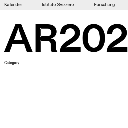
Kalender
Istituto Svizzero
Forschung
Kalender
AR202
Istituto Svizzero
Forschung
Residenzen
Archiv
Category
Blog
Organisation
Bibliothek
Jobs