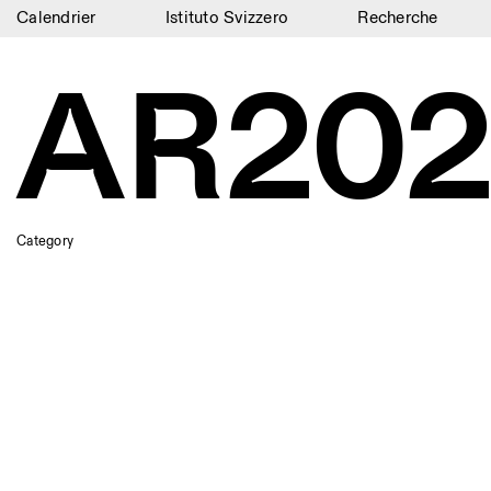
Calendrier
Istituto Svizzero
Recherche
Calendrier
AR202
Istituto Svizzero
Recherche
Résidences
Archives
Category
Blog
Organisation
Bibliothèque
Jobs