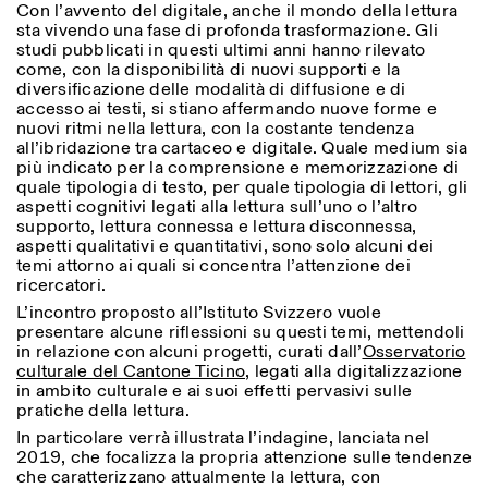
Con l’avvento del digitale, anche il mondo della lettura
Saturday/Sunday: 11:00-
sta vivendo una fase di profonda trasformazione. Gli
18:30
studi pubblicati in questi ultimi anni hanno rilevato
Facebook
Instagram
Linkedin
Vimeo
Length (days)
come, con la disponibilità di nuovi supporti e la
GUIDED TOURS:
By appointment only
Privacy Policy
diversificazione delle modalità di diffusione e di
(Italian, English)
1
365
accesso ai testi, si stiano affermando nuove forme e
Cost: 10€ per person
nuovi ritmi nella lettura, con la costante tendenza
> 1
For bookings:
all’ibridazione tra cartaceo e digitale. Quale medium sia
visite@istitutosvizzero.it
più indicato per la comprensione e memorizzazione di
quale tipologia di testo, per quale tipologia di lettori, gli
Animals are not permitted
aspetti cognitivi legati alla lettura sull’uno o l’altro
supporto, lettura connessa e lettura disconnessa,
aspetti qualitativi e quantitativi, sono solo alcuni dei
temi attorno ai quali si concentra l’attenzione dei
ricercatori.
L’incontro proposto all’Istituto Svizzero vuole
presentare alcune riflessioni su questi temi, mettendoli
in relazione con alcuni progetti, curati dall’
Osservatorio
culturale del Cantone Ticino
, legati alla digitalizzazione
in ambito culturale e ai suoi effetti pervasivi sulle
pratiche della lettura.
In particolare verrà illustrata l’indagine, lanciata nel
2019, che focalizza la propria attenzione sulle tendenze
che caratterizzano attualmente la lettura, con