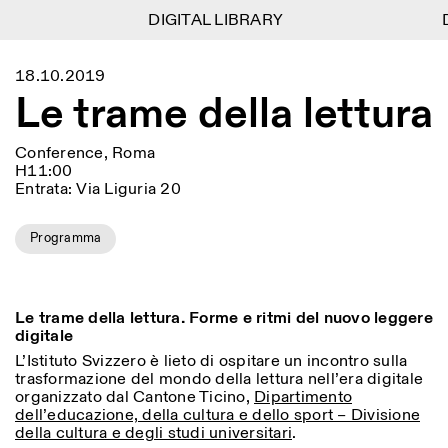
DIGITAL LIBRARY
DIGITAL LIBRARY
D
D
1
Menu
Close
18.10.2019
Information
Filters
Close
Close
Le trame della lettura
Lingua
Area
EN
IT
DE
Reset
FR
ISTITUTO SVIZZERO
Villa Maraini
ROME
Via Ludovisi 48
Art
Residencies
Science
Conference, Roma
00187 Roma
Calendar
H11:00
+39 06 420 421
Istituto Svizzero
Entrata: Via Liguria 20
roma@istitutosvizzero.it
Research
Location
Reset
Residencies
By public transportation:
Archive
Rome
All
Milan
Programma
Istituto Svizzero is located
Blog
near the metro A stop
Organisation
Barberini
Category
Reset
Library
Jobs
Le trame della lettura. Forme e ritmi del nuovo leggere
FRONT DESK HOURS:
All Categories
Other Activities
digitale
09:00AM–01:30PM,
MON-FRI
Anthropology
Archaeology
02:30PM–06:00PM
L’Istituto Svizzero è lieto di ospitare un incontro sulla
NEWSLETTER
trasformazione del mondo della lettura nell’era digitale
Architecture
Art
EXHIBITION HOURS:
Atlas Studios
Signup to our newsletter to receive updates about our
organizzato dal Cantone Ticino,
Dipartimento
Wednesday/Friday: 14:30-
events
dell’educazione, della cultura e dello sport – Divisione
Astrophysics
Book launch
18:30
della cultura e degli studi universitari
.
Thursday: 14:30-20:00
More Options...