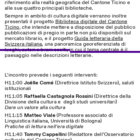
riferimento alla realtà geografica del Cantone Ticino e
alle sue quattro principali biblioteche.
Sempre in ambito di cultura digitale verranno inoltre
ISTITUTO SVIZZERO
Sede di Milano
presentati il progetto
Biblioteca digitale del Cantone
MILAN
Via Vecchio Politecnico 3
Ticino
, che intende mettere a disposizione del pubblico
20121 Milan
pubblicazioni di pregio in parte non più disponibili sul
+39 02 76 01 61 18
mercato librario, e il progetto
Guida letteraria della
milano@istitutosvizzero.it
Svizzera italiana
, una panoramica georeferenziata di
luoghi, autori e brani scelti, in cui il tema centrale è il
EXHIBITION HOURS:
I’ll miss you when I scroll
paesaggio nelle descrizioni letterarie.
away
Monday/Friday: 11:00-
17:00
Thursday: 11:00-20:00
L’incontro prevede i seguenti interventi:
Saturday: 14:00-18:00
H11:00
Joëlle Comé
(Direttrice Istituto Svizzero), saluti
Sunday closed
istituzionali
H11:05
Raffaella Castagnola Rossini
(Direttrice della
Divisione della cultura e degli studi universitari)
Dare un valore alla cultura
H11:15
Matteo Viale
(Professore associato di
Linguistica italiana, Università di Bologna)
Pratiche di lettura nell’era digitale
H11:40
Tommy Cappellini
(Redattore dell’Osservatorio