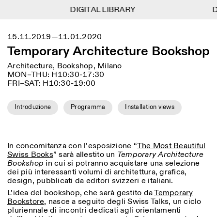
DIGITAL LIBRARY
DIGITAL LIBRARY
D
D
1
Menu
Close
15.11.2019—11.01.2020
Information
Filters
Close
Close
Temporary Architecture Bookshop
Lingua
Area
EN
IT
DE
Reset
FR
ISTITUTO SVIZZERO
Villa Maraini
Architecture, Bookshop, Milano
ROME
Via Ludovisi 48
Art
Residencies
Science
MON–THU: H10:30-17:30
00187 Roma
Calendar
FRI–SAT: H10:30-19:00
+39 06 420 421
Istituto Svizzero
roma@istitutosvizzero.it
Research
Location
Reset
Residencies
Introduzione
Programma
Installation views
By public transportation:
Archive
Rome
All
Milan
Istituto Svizzero is located
Blog
near the metro A stop
Organisation
Barberini
Category
Reset
Library
In concomitanza con l’esposizione “
The Most Beautiful
Jobs
FRONT DESK HOURS:
Swiss Books
” sarà allestito un
Temporary Architecture
All Categories
Other Activities
09:00AM–01:30PM,
MON-FRI
Bookshop
in cui si potranno acquistare una selezione
Anthropology
Archaeology
02:30PM–06:00PM
dei più interessanti volumi di architettura, grafica,
design, pubblicati da editori svizzeri e italiani.
NEWSLETTER
Architecture
Art
EXHIBITION HOURS:
Atlas Studios
Signup to our newsletter to receive updates about our
L’idea del bookshop, che sarà gestito da
Temporary
Wednesday/Friday: 14:30-
events
Astrophysics
Book launch
Bookstore
, nasce a seguito degli Swiss Talks, un ciclo
18:30
pluriennale di incontri dedicati agli orientamenti
Thursday: 14:30-20:00
More Options...