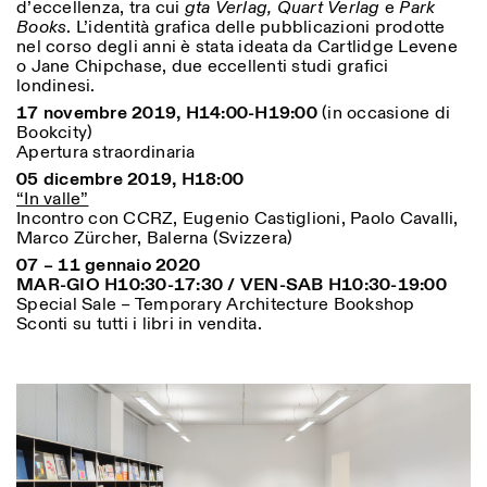
d’eccellenza, tra cui
gta Verlag, Quart Verlag
e
Park
Books
. L’identità grafica delle pubblicazioni prodotte
nel corso degli anni è stata ideata da Cartlidge Levene
ISTITUTO SVIZZERO
Sede di Milano
o Jane Chipchase, due eccellenti studi grafici
MILAN
Via Vecchio Politecnico 3
londinesi.
20121 Milan
17 novembre 2019, H14:00-H19:00
(in occasione di
+39 02 76 01 61 18
Bookcity)
milano@istitutosvizzero.it
Apertura straordinaria
05 dicembre 2019, H18:00
EXHIBITION HOURS:
I’ll miss you when I scroll
“In valle”
away
Incontro con CCRZ, Eugenio Castiglioni, Paolo Cavalli,
Monday/Friday: 11:00-
Marco Zürcher, Balerna (Svizzera)
17:00
Thursday: 11:00-20:00
07 – 11 gennaio 2020
Saturday: 14:00-18:00
MAR-GIO H10:30-17:30 / VEN-SAB H10:30-19:00
Sunday closed
Special Sale – Temporary Architecture Bookshop
Sconti su tutti i libri in vendita.