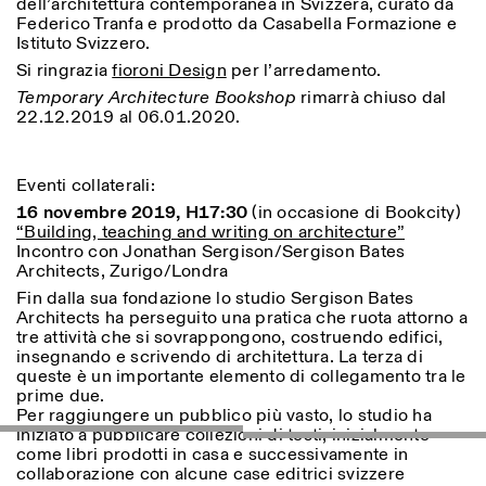
dell’architettura contemporanea in Svizzera, curato da
Saturday/Sunday: 11:00-
Federico Tranfa e prodotto da Casabella Formazione e
18:30
Istituto Svizzero.
Facebook
Instagram
Linkedin
Vimeo
Length (days)
Si ringrazia
fioroni Design
per l’arredamento.
GUIDED TOURS:
By appointment only
Privacy Policy
(Italian, English)
1
365
Temporary Architecture Bookshop
rimarrà chiuso dal
Cost: 10€ per person
22.12.2019 al 06.01.2020.
> 1
For bookings:
visite@istitutosvizzero.it
Eventi collaterali:
Animals are not permitted
16 novembre 2019, H17:30
(in occasione di Bookcity)
“Building, teaching and writing on architecture”
Incontro con Jonathan Sergison/Sergison Bates
Architects, Zurigo/Londra
Fin dalla sua fondazione lo studio Sergison Bates
Architects ha perseguito una pratica che ruota attorno a
tre attività che si sovrappongono, costruendo edifici,
insegnando e scrivendo di architettura. La terza di
queste è un importante elemento di collegamento tra le
prime due.
Per raggiungere un pubblico più vasto, lo studio ha
iniziato a pubblicare collezioni di testi, inizialmente
come libri prodotti in casa e successivamente in
collaborazione con alcune case editrici svizzere