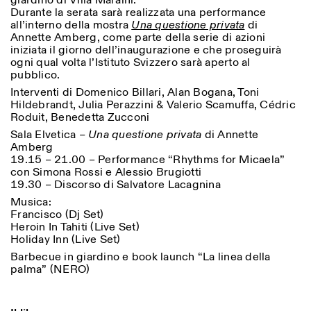
giardino di Villa Maraini.
Saturday/Sunday: 11:00-
Durante la serata sarà realizzata una performance
18:30
all’interno della mostra
Una questione privata
di
Facebook
Instagram
Linkedin
Vimeo
Length (days)
Annette Amberg, come parte della serie di azioni
GUIDED TOURS:
By appointment only
iniziata il giorno dell’inaugurazione e che proseguirà
Privacy Policy
(Italian, English)
1
365
ogni qual volta l’Istituto Svizzero sarà aperto al
Cost: 10€ per person
pubblico.
> 1
For bookings:
Interventi di Domenico Billari, Alan Bogana, Toni
visite@istitutosvizzero.it
Hildebrandt, Julia Perazzini & Valerio Scamuffa, Cédric
Roduit, Benedetta Zucconi
Animals are not permitted
Sala Elvetica
– Una questione privata
di Annette
Amberg
19.15 – 21.00 – Performance “Rhythms for Micaela”
con Simona Rossi e Alessio Brugiotti
19.30 – Discorso di Salvatore Lacagnina
Musica:
Francisco (Dj Set)
Heroin In Tahiti (Live Set)
Holiday Inn (Live Set)
Barbecue in giardino e book launch “La linea della
palma” (NERO)