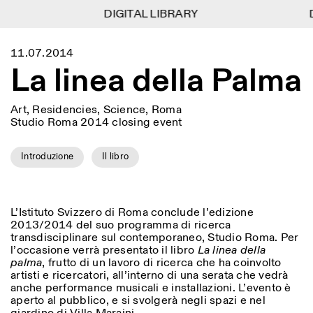
DIGITAL LIBRARY
DIGITAL LIBRARY
D
D
1
Menu
Close
11.07.2014
Information
Filters
Close
Close
La linea della Palma
Lingua
Area
EN
IT
DE
Reset
FR
ISTITUTO SVIZZERO
Villa Maraini
ROME
Via Ludovisi 48
Art
Residencies
Science
Art, Residencies, Science, Roma
00187 Roma
Calendar
Studio Roma 2014 closing event
+39 06 420 421
Istituto Svizzero
roma@istitutosvizzero.it
Research
Location
Reset
Residencies
Introduzione
Il libro
By public transportation:
Archive
Rome
All
Milan
Istituto Svizzero is located
Blog
near the metro A stop
Organisation
Barberini
Category
Reset
Library
L’Istituto Svizzero di Roma conclude l’edizione
Jobs
FRONT DESK HOURS:
2013/2014 del suo programma di ricerca
All Categories
Other Activities
09:00AM–01:30PM,
MON-FRI
transdisciplinare sul contemporaneo, Studio Roma. Per
Anthropology
Archaeology
02:30PM–06:00PM
l’occasione verrà presentato il libro
La linea della
NEWSLETTER
palma
, frutto di un lavoro di ricerca che ha coinvolto
Architecture
Art
EXHIBITION HOURS:
Atlas Studios
Signup to our newsletter to receive updates about our
artisti e ricercatori, all’interno di una serata che vedrà
Wednesday/Friday: 14:30-
events
anche performance musicali e installazioni. L’evento è
Astrophysics
Book launch
18:30
aperto al pubblico, e si svolgerà negli spazi e nel
Thursday: 14:30-20:00
More Options...