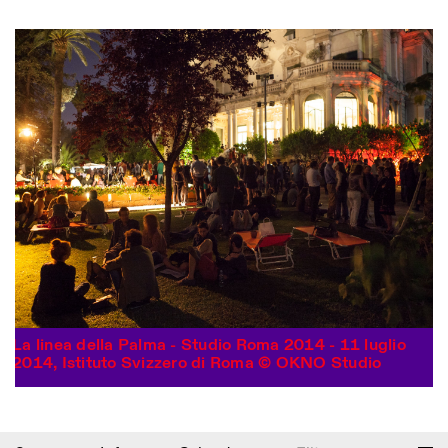
Photo series documenting Swiss innovation in
La linea della Palma - Studio Roma 2014 - 11 luglio
architecture, engineering, and materials for sustainable
2014, Istituto Svizzero di Roma © OKNO Studio
environments. Fabrication and Construction of Tor
Alva, 3D-Concrete extrusion, ETHZ RFL. ©
Girts
Apskalns