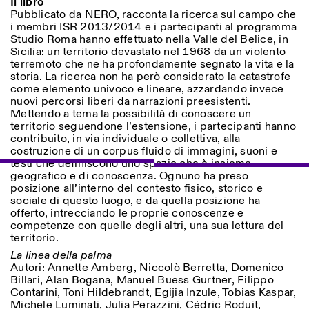
Il libro
Pubblicato da NERO, racconta la ricerca sul campo che
i membri ISR 2013/2014 e i partecipanti al programma
Studio Roma hanno effettuato nella Valle del Belice, in
ISTITUTO SVIZZERO
Sede di Milano
Sicilia: un territorio devastato nel 1968 da un violento
MILAN
Via Vecchio Politecnico 3
terremoto che ne ha profondamente segnato la vita e la
20121 Milan
storia. La ricerca non ha però considerato la catastrofe
+39 02 76 01 61 18
come elemento univoco e lineare, azzardando invece
milano@istitutosvizzero.it
nuovi percorsi liberi da narrazioni preesistenti.
Mettendo a tema la possibilità di conoscere un
EXHIBITION HOURS:
I’ll miss you when I scroll
territorio seguendone l’estensione, i partecipanti hanno
away
contribuito, in via individuale o collettiva, alla
Monday/Friday: 11:00-
costruzione di un corpus fluido di immagini, suoni e
17:00
testi che definiscono uno spazio che è insieme
Thursday: 11:00-20:00
geografico e di conoscenza. Ognuno ha preso
Saturday: 14:00-18:00
posizione all’interno del contesto fisico, storico e
Sunday closed
sociale di questo luogo, e da quella posizione ha
offerto, intrecciando le proprie conoscenze e
competenze con quelle degli altri, una sua lettura del
territorio.
La linea della palma
Autori: Annette Amberg, Niccolò Berretta, Domenico
Billari, Alan Bogana, Manuel Buess Gurtner, Filippo
Contarini, Toni Hildebrandt, Egijia Inzule, Tobias Kaspar,
Michele Luminati, Julia Perazzini, Cédric Roduit,