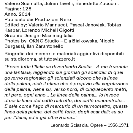
Valerio Scamuffa, Julien Tavelli, Benedetta Zucconi.
Pagine: 128
Anno: 2014
Publicato da: Produzioni Nero
Edited by: Valerio Mannucci, Pascal Janovjak, Tobias
Kaspar, Lorenzo Micheli Gigotti
Graphic Design: Maximagitalia
Photos by: OKNO Studio – Ela Bialkowska, Nicolò
Burgassi, Ilan Zarantonello
Designed by Dallas
Biografie dei membri e materiali aggiuntivi disponibili
su
studioroma.istitutosvizzero.it
“Forse tutta l’Italia va diventando Sicilia… A me è venuta
una fantasia, leggendo sui giornali gli scandali di quel
governo regionale: gli scienziati dicono che la linea
della palma, cioè il clima che è propizio alla vegetazione
della palma, viene su, verso nord, di cinquecento metri,
mi pare, ogni anno… La linea della palma… Io invece
dico: la linea del caffè ristretto, del caffè concentrato…
E sale come l’ago di mercurio di un termometro, questa
linea della palma, del caffè forte, degli scandali: su su
per l’Italia, ed è già oltre Roma…”
Leonardo Sciascia, Opere – 1956.1971