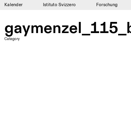
Kalender
Istituto Svizzero
Forschung
Kalender
gaymenzel_115_b
Istituto Svizzero
Category
Forschung
Residenzen
Archiv
Blog
Organisation
Bibliothek
Jobs