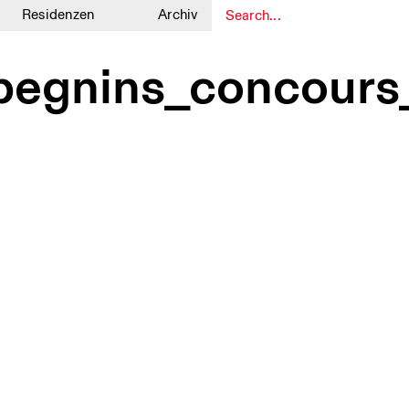
Residenzen
Archiv
1
1
egnins_concours