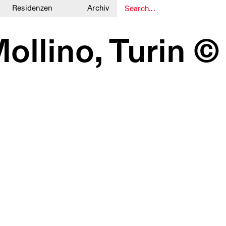
Residenzen
Archiv
1
1
llino, Turin ©