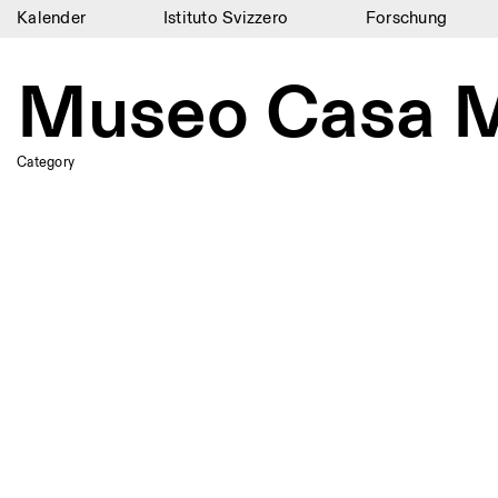
Kalender
Istituto Svizzero
Forschung
Kalender
Museo Casa Mo
Istituto Svizzero
Forschung
Category
Residenzen
Archiv
Blog
Organisation
Bibliothek
Jobs