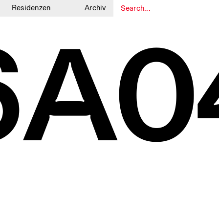
Residenzen
Archiv
6A0
1
1