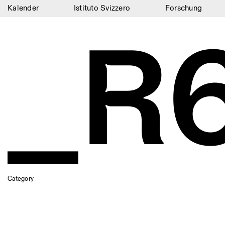
Kalender
Istituto Svizzero
Forschung
_R
Kalender
Istituto Svizzero
Forschung
Residenzen
Archiv
Blog
Organisation
Bibliothek
Category
Jobs