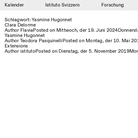
Kalender
Istituto Svizzero
Forschung
Kalender
Schlagwort:
Yasmine Hugonnet
Clara Delorme
Istituto Svizzero
Author
Flavia
Posted on
Mittwoch, der 19. Juni 2024
Donnerst
Yasmine Hugonnet
Author
Teodora Pasquinelli
Posted on
Montag, der 10. Mai 20
Forschung
Extensions
Author
istituto
Posted on
Dienstag, der 5. November 2019
Mon
Residenzen
Archiv
Blog
Organisation
Bibliothek
Jobs