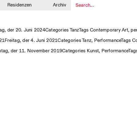
Residenzen
Archiv
1
ag, der 20. Juni 2024
Categories
Tanz
Tags
Contemporary Art
,
pe
21
Freitag, der 4. Juni 2021
Categories
Tanz
,
Performance
Tags
Co
tag, der 11. November 2019
Categories
Kunst
,
Performance
Tag