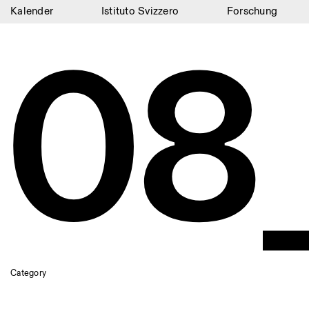
Kalender
Istituto Svizzero
Forschung
08
Kalender
Istituto Svizzero
Forschung
Residenzen
Archiv
Blog
Organisation
Bibliothek
Jobs
Category