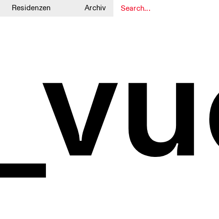
Residenzen
Archiv
_vu
1
1