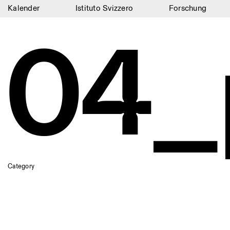
Kalender
Istituto Svizzero
Forschung
04_
Kalender
Istituto Svizzero
Forschung
Residenzen
Archiv
Blog
Organisation
Category
Bibliothek
Jobs