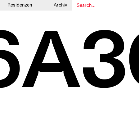
Residenzen
Archiv
6A3
1
1