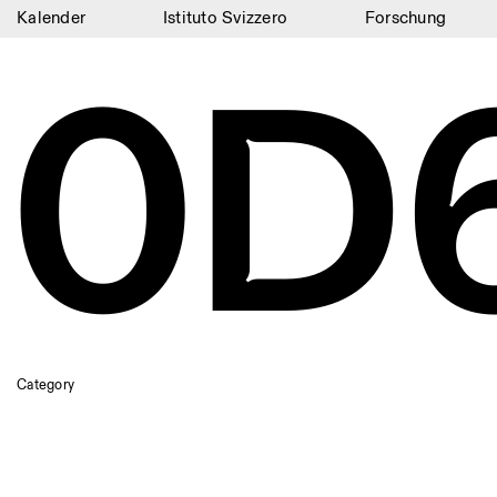
Kalender
Istituto Svizzero
Forschung
0D
Kalender
Istituto Svizzero
Forschung
Residenzen
Archiv
Blog
Organisation
Bibliothek
Category
Jobs