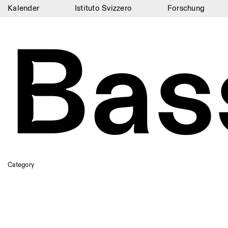
Kalender
Istituto Svizzero
Forschung
Bas
Kalender
Istituto Svizzero
Forschung
Residenzen
Archiv
Blog
Organisation
Category
Bibliothek
Jobs