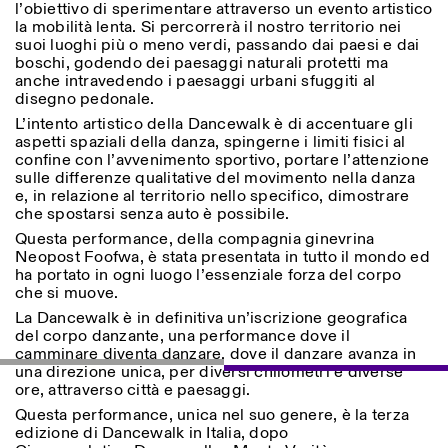
l’obiettivo di sperimentare attraverso un evento artistico
Donnerstag: 14:30–20:00
la mobilità lenta. Si percorrerà il nostro territorio nei
Samstag/Sonntag: 11:00–
suoi luoghi più o meno verdi, passando dai paesi e dai
18:30
Length
boschi, godendo dei paesaggi naturali protetti ma
Facebook
Instagram
Linkedin
Vimeo
anche intravedendo i paesaggi urbani sfuggiti al
FÜHRUNGEN:
Nur auf Anfrage
1
365
Privacy Policy
disegno pedonale.
(Italienisch, Englisch)
> 1
Preise: 10€ pro Person
L’intento artistico della Dancewalk è di accentuare gli
Für Reservierung:
aspetti spaziali della danza, spingerne i limiti fisici al
visite@istitutosvizzero.it
confine con l’avvenimento sportivo, portare l’attenzione
sulle differenze qualitative del movimento nella danza
Tiere haben keinen Zutritt
e, in relazione al territorio nello specifico, dimostrare
oppure Tiere verboten
che spostarsi senza auto è possibile.
Questa performance, della compagnia ginevrina
Neopost Foofwa, è stata presentata in tutto il mondo ed
ha portato in ogni luogo l’essenziale forza del corpo
che si muove.
La Dancewalk è in definitiva un’iscrizione geografica
del corpo danzante, una performance dove il
camminare diventa danzare, dove il danzare avanza in
una direzione unica, per diversi chilometri e diverse
ore, attraverso città e paesaggi.
Questa performance, unica nel suo genere, è la terza
edizione di Dancewalk in Italia, dopo