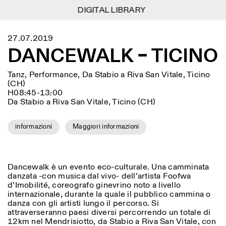
DIGITAL LIBRARY
DIGITAL LIBRARY
1
Menu
Close
27.07.2019
Informationen
Filtern
Close
Close
DANCEWALK – TICINO
Lingua
Area
EN
IT
DE
Reset
FR
ISTITUTO SVIZZERO
Villa Maraini
ROM
Via Ludovisi 48
Tanz, Performance, Da Stabio a Riva San Vitale, Ticino
Kunst
Residenzen
Wissenschaften
00187 Roma
Kalender
(CH)
+39 06 420 421
Istituto Svizzero
H08:45-13:00
roma@istitutosvizzero.it
Forschung
Da Stabio a Riva San Vitale, Ticino (CH)
Ort
Reset
Residenzen
Mit öffentlichen
Archiv
Rom
All
Mailand
Verkehrsmitteln: Das
informazioni
Maggiori informazioni
Blog
Istituto Svizzero befindet
Organisation
sich in der Nähe der Metro-
Kategorie
Reset
Bibliothek
Haltestelle Barberini
Jobs
All
Andere Tätigkeiten
Dancewalk è un evento eco-culturale. Una camminata
ÖFFNUNGSZEITEN DER
danzata -con musica dal vivo- dell’artista Foofwa
Anthropologie
Archaelogie
09:00–13:30, 14:30–18:00
REZEPTION:
d’Imobilité, coreografo ginevrino noto a livello
MO-FR
NEWSLETTER
Architektur
Kunst
internazionale, durante la quale il pubblico cammina o
Melden Sie sich für unseren Newsletter an, damit Sie
danza con gli artisti lungo il percorso. Si
ÖFFNUNGSZEITEN DER
Atlas Studios
stets auf dem Laufenden über unsere Veranstaltungen
Astrophysik
Buchpräsentation
attraverseranno paesi diversi percorrendo un totale di
AUSSTELLUNG
Mittwoch/Freitag: 14:30–
sind
12km nel Mendrisiotto, da Stabio a Riva San Vitale, con
18:30
More Options...