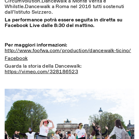
Circumvolution.Dancewalk a Monte Verità e
Whilstle.Dancewalk a Roma nel 2016 tutti sostenuti
dall’Istituto Svizzero.
La performance potrà essere seguita in diretta su
Facebook Live dalle 8:30 del mattino.
ISTITUTO SVIZZERO
Sede di Milano
MAILAND
Via Vecchio Politecnico 3
20121 Mailand
Per maggiori informazioni:
+39 02 76 01 61 18
http://www.foofwa.com/production/dancewalk-ticino/
milano@istitutosvizzero.it
Facebook
ÖFFNUNGSZEITEN DER
I’ll miss you when I scroll
Guarda la storia della Dancewalk:
AUSSTELLUNG:
away
https://vimeo.com/328186523
Montag/Freitag: 11:00–
17:00
Donnerstag: 11:00–20:00
Samstag: 14:00–18:00
Sonntag: geschlossen