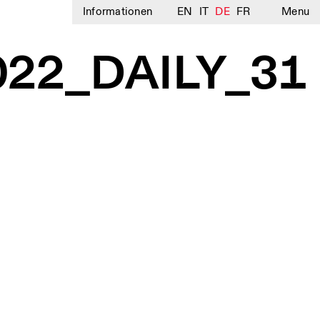
Informationen
EN
IT
DE
FR
Menu
022_DAILY_31