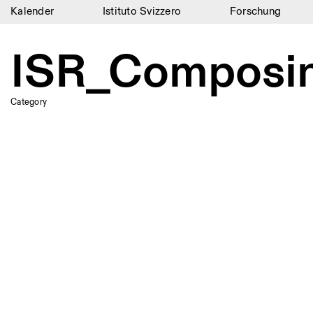
Kalender
Istituto Svizzero
Forschung
Kalender
ISR_Composi
Istituto Svizzero
Forschung
Category
Residenzen
Archiv
Blog
Organisation
Bibliothek
Jobs