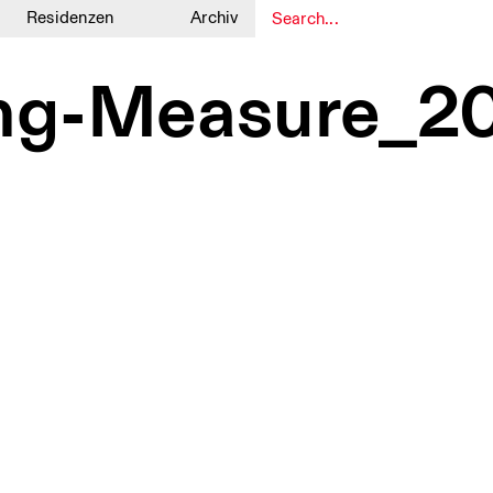
Residenzen
Archiv
1
1
ng-Measure_2