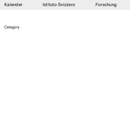
Kalender
Istituto Svizzero
Forschung
Kalender
Istituto Svizzero
Category
Forschung
Residenzen
Archiv
Blog
Organisation
Bibliothek
Jobs