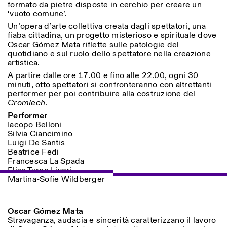
formato da pietre disposte in cerchio per creare un
Donnerstag: 14:30–20:00
‘vuoto comune’.
Samstag/Sonntag: 11:00–
18:30
Un’opera d’arte collettiva creata dagli spettatori, una
Length
Facebook
Instagram
Linkedin
Vimeo
fiaba cittadina, un progetto misterioso e spirituale dove
FÜHRUNGEN:
Nur auf Anfrage
1
365
Oscar Gómez Mata riflette sulle patologie del
Privacy Policy
(Italienisch, Englisch)
quotidiano e sul ruolo dello spettatore nella creazione
> 1
Preise: 10€ pro Person
artistica.
Für Reservierung:
A partire dalle ore 17.00 e fino alle 22.00, ogni 30
visite@istitutosvizzero.it
minuti, otto spettatori si confronteranno con altrettanti
performer per poi contribuire alla costruzione del
Tiere haben keinen Zutritt
Cromlech
.
oppure Tiere verboten
Performer
Iacopo Belloni
Silvia Ciancimino
Luigi De Santis
Beatrice Fedi
Francesca La Spada
Elisa Turco Liveri
Martina-Sofie Wildberger
Oscar Gómez Mata
Stravaganza, audacia e sincerità caratterizzano il lavoro