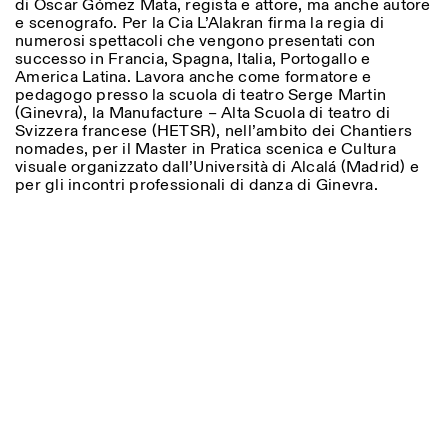
di Oscar Gómez Mata, regista e attore, ma anche autore
e scenografo. Per la Cia L’Alakran firma la regia di
numerosi spettacoli che vengono presentati con
successo in Francia, Spagna, Italia, Portogallo e
America Latina. Lavora anche come formatore e
pedagogo presso la scuola di teatro Serge Martin
ISTITUTO SVIZZERO
Sede di Milano
(Ginevra), la Manufacture – Alta Scuola di teatro di
MAILAND
Via Vecchio Politecnico 3
Svizzera francese (HETSR), nell’ambito dei Chantiers
20121 Mailand
nomades, per il Master in Pratica scenica e Cultura
+39 02 76 01 61 18
visuale organizzato dall’Università di Alcalá (Madrid) e
milano@istitutosvizzero.it
per gli incontri professionali di danza di Ginevra.
ÖFFNUNGSZEITEN DER
I’ll miss you when I scroll
AUSSTELLUNG:
away
Montag/Freitag: 11:00–
17:00
Donnerstag: 11:00–20:00
Samstag: 14:00–18:00
Sonntag: geschlossen