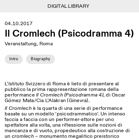
DIGITAL LIBRARY
DIGITAL LIBRARY
1
Menu
Close
04.10.2017
Informationen
Filtern
Close
Close
Il Cromlech (Psicodramma 4)
Lingua
Area
EN
IT
DE
Reset
FR
ISTITUTO SVIZZERO
Villa Maraini
ROM
Veranstaltung, Roma
Via Ludovisi 48
Kunst
Residenzen
Wissenschaften
00187 Roma
Kalender
+39 06 420 421
Istituto Svizzero
Intro
Biography
roma@istitutosvizzero.it
Forschung
Ort
Reset
Residenzen
Mit öffentlichen
Archiv
Rom
All
Mailand
Verkehrsmitteln: Das
Blog
Istituto Svizzero befindet
L’Istituto Svizzero di Roma è lieto di presentare al
Organisation
sich in der Nähe der Metro-
pubblico la prima rappresentazione romana della
Kategorie
Reset
Bibliothek
Haltestelle Barberini
performance
Il Cromlech (Psicodramma 4)
, di Oscar
Jobs
All
Gómez Mata/Cia L’Alakran (Ginevra).
Andere Tätigkeiten
ÖFFNUNGSZEITEN DER
Il Cromlech
è la quarta di una serie di performance
Anthropologie
Archaelogie
09:00–13:30, 14:30–18:00
REZEPTION:
basate su un modello ‘psicodrammatico’. Un intenso
MO-FR
NEWSLETTER
Architektur
Kunst
faccia a faccia con un performer-attore per uno
Melden Sie sich für unseren Newsletter an, damit Sie
spettatore alla volta, una riflessione sulle nozioni di
ÖFFNUNGSZEITEN DER
Atlas Studios
stets auf dem Laufenden über unsere Veranstaltungen
Astrophysik
Buchpräsentation
mancanza e di vuoto, propedeutico alla costruzione di
AUSSTELLUNG
Mittwoch/Freitag: 14:30–
sind
un
cromlech
– monumento megalitico preistorico
18:30
More Options...