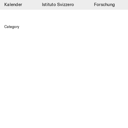
Kalender
Istituto Svizzero
Forschung
Kalender
Istituto Svizzero
Category
Forschung
Residenzen
Archiv
Blog
Organisation
Bibliothek
Jobs