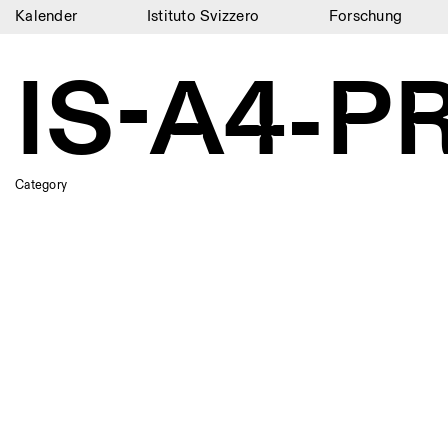
Kalender
Istituto Svizzero
Forschung
Kalender
IS-A4-P
Istituto Svizzero
Forschung
Residenzen
Category
Archiv
Blog
Organisation
Bibliothek
Jobs