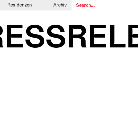
Residenzen
Archiv
1
1
RESSREL